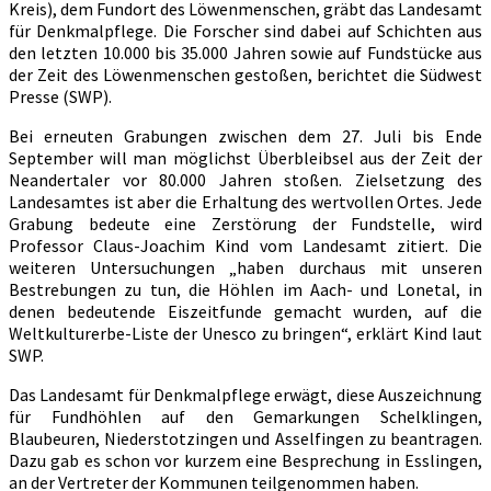
Kreis), dem Fundort des Löwenmenschen, gräbt das Landesamt
werden
für Denkmalpflege. Die Forscher sind dabei auf Schichten aus
den letzten 10.000 bis 35.000 Jahren sowie auf Fundstücke aus
der Zeit des Löwenmenschen gestoßen, berichtet die Südwest
Presse (SWP).
Bei erneuten Grabungen zwischen dem 27. Juli bis Ende
September will man möglichst Überbleibsel aus der Zeit der
Neandertaler vor 80.000 Jahren stoßen. Zielsetzung des
Landesamtes ist aber die Erhaltung des wertvollen Ortes. Jede
Grabung bedeute eine Zerstörung der Fundstelle, wird
Professor Claus-Joachim Kind vom Landesamt zitiert. Die
weiteren Untersuchungen „haben durchaus mit unseren
Bestrebungen zu tun, die Höhlen im Aach- und Lonetal, in
denen bedeutende Eiszeitfunde gemacht wurden, auf die
Weltkulturerbe-Liste der Unesco zu bringen“, erklärt Kind laut
SWP.
Das Landesamt für Denkmalpflege erwägt, diese Auszeichnung
für Fundhöhlen auf den Gemarkungen Schelklingen,
Blaubeuren, Niederstotzingen und Asselfingen zu beantragen.
Dazu gab es schon vor kurzem eine Besprechung in Esslingen,
an der Vertreter der Kommunen teilgenommen haben.