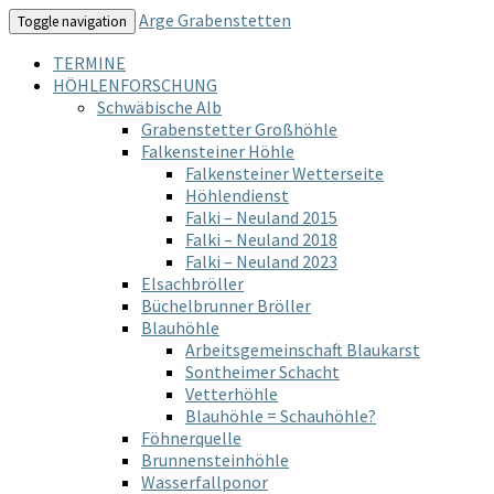
Arge Grabenstetten
Toggle navigation
TERMINE
HÖHLENFORSCHUNG
Schwäbische Alb
Grabenstetter Großhöhle
Falkensteiner Höhle
Falkensteiner Wetterseite
Höhlendienst
Falki – Neuland 2015
Falki – Neuland 2018
Falki – Neuland 2023
Elsachbröller
Büchelbrunner Bröller
Blauhöhle
Arbeitsgemeinschaft Blaukarst
Sontheimer Schacht
Vetterhöhle
Blauhöhle = Schauhöhle?
Föhnerquelle
Brunnensteinhöhle
Wasserfallponor