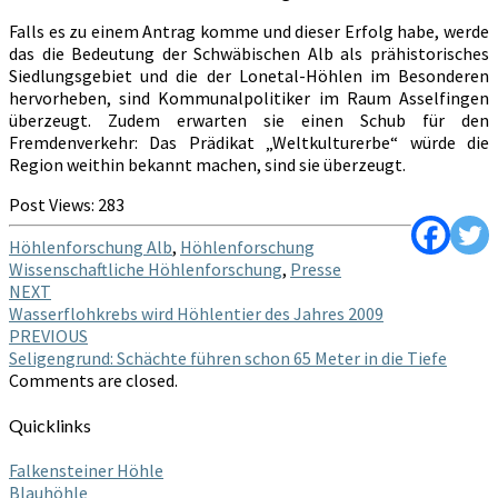
Falls es zu einem Antrag komme und dieser Erfolg habe, werde
das die Bedeutung der Schwäbischen Alb als prähistorisches
Siedlungsgebiet und die der Lonetal-Höhlen im Besonderen
hervorheben, sind Kommunalpolitiker im Raum Asselfingen
überzeugt. Zudem erwarten sie einen Schub für den
Fremdenverkehr: Das Prädikat „Weltkulturerbe“ würde die
Region weithin bekannt machen, sind sie überzeugt.
Post Views:
283
Höhlenforschung Alb
,
Höhlenforschung
Wissenschaftliche Höhlenforschung
,
Presse
Post
NEXT
Wasserflohkrebs wird Höhlentier des Jahres 2009
navigation
PREVIOUS
Seligengrund: Schächte führen schon 65 Meter in die Tiefe
Comments are closed.
Quicklinks
Falkensteiner Höhle
Blauhöhle