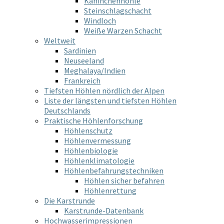
Kaninchenhöhle
Steinschlagschacht
Windloch
Weiße Warzen Schacht
Weltweit
Sardinien
Neuseeland
Meghalaya/Indien
Frankreich
Tiefsten Höhlen nördlich der Alpen
Liste der längsten und tiefsten Höhlen
Deutschlands
Praktische Höhlenforschung
Höhlenschutz
Höhlenvermessung
Höhlenbiologie
Höhlenklimatologie
Höhlenbefahrungstechniken
Höhlen sicher befahren
Höhlenrettung
Die Karstrunde
Karstrunde-Datenbank
Hochwasserimpressionen