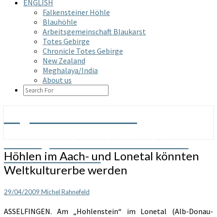
ENGLISH
Falkensteiner Höhle
Blauhöhle
Arbeitsgemeinschaft Blaukarst
Totes Gebirge
Chronicle Totes Gebirge
New Zealand
Meghalaya/India
About us
SEARCH
ICON
Arge Grabenstetten
Arbeitsgemeinschaft Höhle & Karst
Höhlen
Höhlen im Aach- und Lonetal könnten
Grabenstetten e.V.
im
Weltkulturerbe werden
Aach-
und
Lonetal
29/04/2009
Michel Rahnefeld
könnten
ASSELFINGEN. Am „Hohlenstein“ im Lonetal (Alb-Donau-
Weltkulturerbe