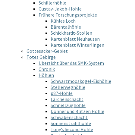
Schillerhöhle
Gustav-Jakob-Höhle
Frühere Forschungsprojekte
Kühles Loch
Bärentalhöhle
Schickhardt-Stollen
Kartenblatt Neuhausen
Kartenblatt Winterlingen
Gottesacker-Gebiet
Totes Gebirge
Übersicht über das SMK-System
Chronik
Höhlen
Schwarzmooskogel-Eishöhle
Stellerweghöhle
p87-Höhle
Lärchenschacht
Schnellzughöhle
Donner und Blitzen Höhle
Schwabenschacht
Sonnenstrahlhöhle
Tony’s Second Höhle