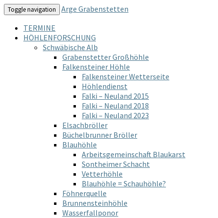
Arge Grabenstetten
Toggle navigation
TERMINE
HÖHLENFORSCHUNG
Schwäbische Alb
Grabenstetter Großhöhle
Falkensteiner Höhle
Falkensteiner Wetterseite
Höhlendienst
Falki – Neuland 2015
Falki – Neuland 2018
Falki – Neuland 2023
Elsachbröller
Büchelbrunner Bröller
Blauhöhle
Arbeitsgemeinschaft Blaukarst
Sontheimer Schacht
Vetterhöhle
Blauhöhle = Schauhöhle?
Föhnerquelle
Brunnensteinhöhle
Wasserfallponor