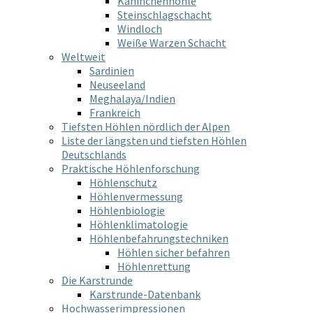
Kaninchenhöhle
Steinschlagschacht
Windloch
Weiße Warzen Schacht
Weltweit
Sardinien
Neuseeland
Meghalaya/Indien
Frankreich
Tiefsten Höhlen nördlich der Alpen
Liste der längsten und tiefsten Höhlen
Deutschlands
Praktische Höhlenforschung
Höhlenschutz
Höhlenvermessung
Höhlenbiologie
Höhlenklimatologie
Höhlenbefahrungstechniken
Höhlen sicher befahren
Höhlenrettung
Die Karstrunde
Karstrunde-Datenbank
Hochwasserimpressionen