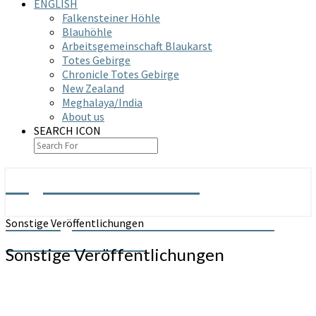
ENGLISH
Falkensteiner Höhle
Blauhöhle
Arbeitsgemeinschaft Blaukarst
Totes Gebirge
Chronicle Totes Gebirge
New Zealand
Meghalaya/India
About us
SEARCH ICON
Arge Grabenstetten
Arbeitsgemeinschaft Höhle & Karst
Sonstige Veröffentlichungen
Grabenstetten e.V.
Sonstige Veröffentlichungen