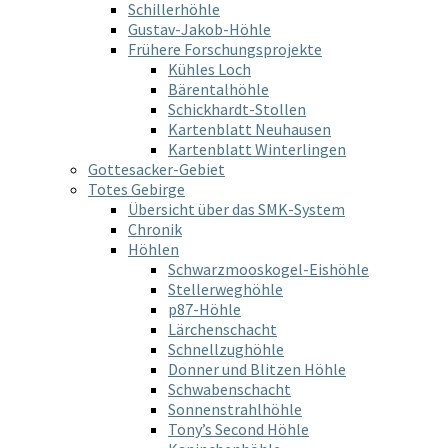
Schillerhöhle
Gustav-Jakob-Höhle
Frühere Forschungsprojekte
Kühles Loch
Bärentalhöhle
Schickhardt-Stollen
Kartenblatt Neuhausen
Kartenblatt Winterlingen
Gottesacker-Gebiet
Totes Gebirge
Übersicht über das SMK-System
Chronik
Höhlen
Schwarzmooskogel-Eishöhle
Stellerweghöhle
p87-Höhle
Lärchenschacht
Schnellzughöhle
Donner und Blitzen Höhle
Schwabenschacht
Sonnenstrahlhöhle
Tony’s Second Höhle