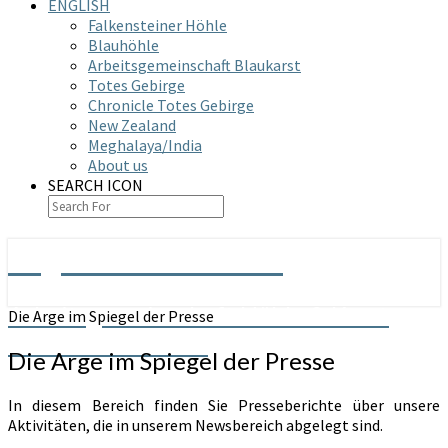
ENGLISH
Falkensteiner Höhle
Blauhöhle
Arbeitsgemeinschaft Blaukarst
Totes Gebirge
Chronicle Totes Gebirge
New Zealand
Meghalaya/India
About us
SEARCH ICON
Arge Grabenstetten
Arbeitsgemeinschaft Höhle & Karst
Die Arge im Spiegel der Presse
Grabenstetten e.V.
Die Arge im Spiegel der Presse
In diesem Bereich finden Sie Presseberichte über unsere
Aktivitäten, die in unserem Newsbereich abgelegt sind.