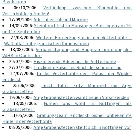
Blaubeuren
06/10/2006:
Verbindung zwischen Blauhöhle und
Vetterhöhle gefunden!
17/09/2006:
Alles über Tuff und Marmor
14/09/2006:
Steinbruchfest in Münsingen-Böttingen am 16.
und 17. September
27/08/2006:
Weitere Entdeckungen in der Vetterhöhle –
„Walhalla“ mit gigantischen Dimensionen
18/08/2006:
Verbandstagung und Hauptversammlung des
VdHK in Oberstdorf
29/07/2006:
Faszinierende Bilder aus der Vetterhöhle
27/07/2006:
Trockenen Fußes ins Reich der schönen Lau
17/07/2006:
In der Vetterhöhle den „Palast der Winde“
entdeckt
25/06/2006:
Jetzt führt Fritz Mammel die Arge
Grabenstetten
19/06/2006:
Arge Grabenstetten wählt neuen Vorsitzenden
13/05/2006:
„Fühlen uns wohl in Böttingen als
Grabenstetter“
11/05/2006:
Grabungsteam entdeckt bisher unbekannte
Halle in der Vetterhöhle
08/05/2006:
Arge Grabenstetten stellt sich in Böttingen vor