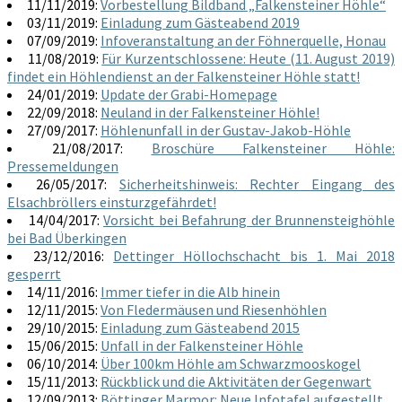
11/11/2019:
Vorbestellung Bildband „Falkensteiner Höhle“
03/11/2019:
Einladung zum Gästeabend 2019
07/09/2019:
Infoveranstaltung an der Föhnerquelle, Honau
11/08/2019:
Für Kurzentschlossene: Heute (11. August 2019)
findet ein Höhlendienst an der Falkensteiner Höhle statt!
24/01/2019:
Update der Grabi-Homepage
22/09/2018:
Neuland in der Falkensteiner Höhle!
27/09/2017:
Höhlenunfall in der Gustav-Jakob-Höhle
21/08/2017:
Broschüre Falkensteiner Höhle:
Pressemeldungen
26/05/2017:
Sicherheitshinweis: Rechter Eingang des
Elsachbröllers einsturzgefährdet!
14/04/2017:
Vorsicht bei Befahrung der Brunnensteighöhle
bei Bad Überkingen
23/12/2016:
Dettinger Höllochschacht bis 1. Mai 2018
gesperrt
14/11/2016:
Immer tiefer in die Alb hinein
12/11/2015:
Von Fledermäusen und Riesenhöhlen
29/10/2015:
Einladung zum Gästeabend 2015
15/06/2015:
Unfall in der Falkensteiner Höhle
06/10/2014:
Über 100km Höhle am Schwarzmooskogel
15/11/2013:
Rückblick und die Aktivitäten der Gegenwart
12/09/2013:
Böttinger Marmor: Neue Infotafel aufgestellt