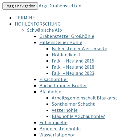
Arge Grabenstetten
Toggle navigation
TERMINE
HÖHLENFORSCHUNG
Schwäbische Alb
Grabenstetter Großhöhle
Falkensteiner Höhle
Falkensteiner Wetterseite
Höhlendienst
Falki – Neuland 2015
Falki – Neuland 2018
Falki – Neuland 2023
Elsachbröller
Büchelbrunner Bröller
Blauhöhle
Arbeitsgemeinschaft Blaukarst
Sontheimer Schacht
Vetterhöhle
Blauhöhle = Schauhöhle?
Föhnerquelle
Brunnensteinhöhle
Wasserfallponor