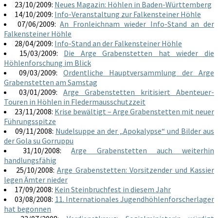
23/10/2009:
Neues Magazin: Höhlen in Baden-Württemberg
14/10/2009:
Info-Veranstaltung zur Falkensteiner Höhle
07/06/2009:
An Fronleichnam wieder Info-Stand an der
Falkensteiner Höhle
28/04/2009:
Info-Stand an der Falkensteiner Höhle
15/03/2009:
Die Arge Grabenstetten hat wieder die
Höhlenforschung im Blick
09/03/2009:
Ordentliche Hauptversammlung der Arge
Grabenstetten am Samstag
03/01/2009:
Arge Grabenstetten kritisiert Abenteuer-
Touren in Höhlen in Fledermausschutzzeit
23/11/2008:
Krise bewältigt – Arge Grabenstetten mit neuer
Führungsspitze
09/11/2008:
Nudelsuppe an der „Apokalypse“ und Bilder aus
der Gola su Gorruppu
31/10/2008:
Arge Grabenstetten auch weiterhin
handlungsfähig
25/10/2008:
Arge Grabenstetten: Vorsitzender und Kassier
legen Ämter nieder
17/09/2008:
Kein Steinbruchfest in diesem Jahr
03/08/2008:
11. Internationales Jugendhöhlenforscherlager
hat begonnen