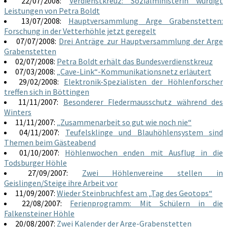
22/07/2008:
Verdienstkreuz: Sozialministerin würdigt
Leistungen von Petra Boldt
13/07/2008:
Hauptversammlung Arge Grabenstetten:
Forschung in der Vetterhöhle jetzt geregelt
07/07/2008:
Drei Anträge zur Hauptversammlung der Arge
Grabenstetten
02/07/2008:
Petra Boldt erhält das Bundesverdienstkreuz
07/03/2008:
„Cave-Link“-Kommunikationsnetz erläutert
29/02/2008:
Elektronik-Spezialisten der Höhlenforscher
treffen sich in Böttingen
11/11/2007:
Besonderer Fledermausschutz während des
Winters
11/11/2007:
„Zusammenarbeit so gut wie noch nie“
04/11/2007:
Teufelsklinge und Blauhöhlensystem sind
Themen beim Gästeabend
01/10/2007:
Höhlenwochen enden mit Ausflug in die
Todsburger Höhle
27/09/2007:
Zwei Höhlenvereine stellen in
Geislingen/Steige ihre Arbeit vor
11/09/2007:
Wieder Steinbruchfest am „Tag des Geotops“
22/08/2007:
Ferienprogramm: Mit Schülern in die
Falkensteiner Höhle
20/08/2007:
Zwei Kalender der Arge-Grabenstetten