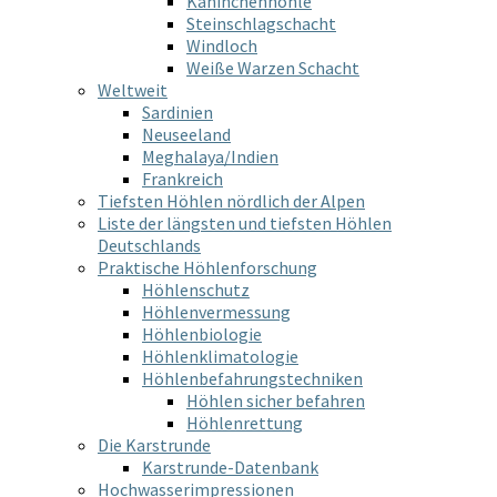
Kaninchenhöhle
Steinschlagschacht
Windloch
Weiße Warzen Schacht
Weltweit
Sardinien
Neuseeland
Meghalaya/Indien
Frankreich
Tiefsten Höhlen nördlich der Alpen
Liste der längsten und tiefsten Höhlen
Deutschlands
Praktische Höhlenforschung
Höhlenschutz
Höhlenvermessung
Höhlenbiologie
Höhlenklimatologie
Höhlenbefahrungstechniken
Höhlen sicher befahren
Höhlenrettung
Die Karstrunde
Karstrunde-Datenbank
Hochwasserimpressionen