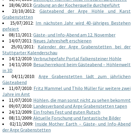
18/06/2013:
Grabung an der Kocherquelle durchgeführt
23/10/2012:
Gästeabend der Arge Höhle und Karst
Grabenstetten
15/07/2012:
Im nächsten Jahr wird 40-jähriges Bestehen
gefeiert
08/11/2011:
Gäste- und Info-Abend am 12. November
14/07/2011:
Neues Jahresheft erschienen
25/01/2011:
Kalender der Arge Grabenstetten bei der
Stuttgarter Kalenderschau
14/12/2010:
Verbruchgefahr Portal Falkensteiner Höhle
14/11/2010:
Besucherrekord beim Gästeabend – Höhlenwelt
in 3D
04/11/2010:
Arge Grabenstetten lädt zum jährlichen
Gästeabend
11/07/2010:
Fritz Mammel und Thilo Müller für weitere zwei
Jahre im Amt
11/07/2010:
Höhlen, die man sonst nicht zu sehen bekommt
09/07/2010:
Landesverband und Arge Grabenstetten tagen
24/12/2009:
Ein frohes Fest und guten Rutsch
08/11/2009:
Aktuelle Forschung und fantastische Bilder
02/11/2009:
Inside Mother Earth – Gäste- und Info-Abend
der Arge Grabenstetten