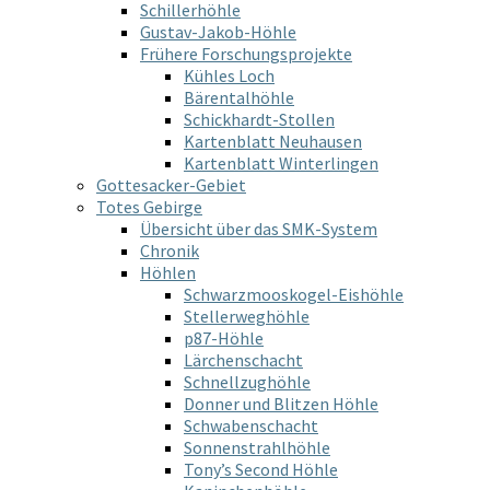
Schillerhöhle
Gustav-Jakob-Höhle
Frühere Forschungsprojekte
Kühles Loch
Bärentalhöhle
Schickhardt-Stollen
Kartenblatt Neuhausen
Kartenblatt Winterlingen
Gottesacker-Gebiet
Totes Gebirge
Übersicht über das SMK-System
Chronik
Höhlen
Schwarzmooskogel-Eishöhle
Stellerweghöhle
p87-Höhle
Lärchenschacht
Schnellzughöhle
Donner und Blitzen Höhle
Schwabenschacht
Sonnenstrahlhöhle
Tony’s Second Höhle