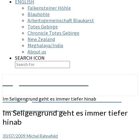
ENGLISH
Falkensteiner Höhle
Blauhöhle
Arbeitsgemeinschaft Blaukarst
Totes Gebirge
Chronicle Totes Gebirge
New Zealand
Meghalaya/India
About us
SEARCH ICON
Arge Grabenstetten
Arbeitsgemeinschaft Höhle & Karst
Im Seligengrund geht es immer tiefer hinab
Grabenstetten e.V.
Im Seligengrund geht es immer tiefer
hinab
30/07/2009
Michel Rahnefeld