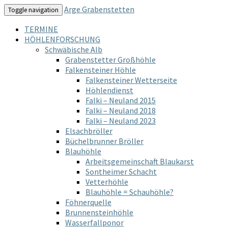
Arge Grabenstetten
Toggle navigation
TERMINE
HÖHLENFORSCHUNG
Schwäbische Alb
Grabenstetter Großhöhle
Falkensteiner Höhle
Falkensteiner Wetterseite
Höhlendienst
Falki – Neuland 2015
Falki – Neuland 2018
Falki – Neuland 2023
Elsachbröller
Büchelbrunner Bröller
Blauhöhle
Arbeitsgemeinschaft Blaukarst
Sontheimer Schacht
Vetterhöhle
Blauhöhle = Schauhöhle?
Föhnerquelle
Brunnensteinhöhle
Wasserfallponor