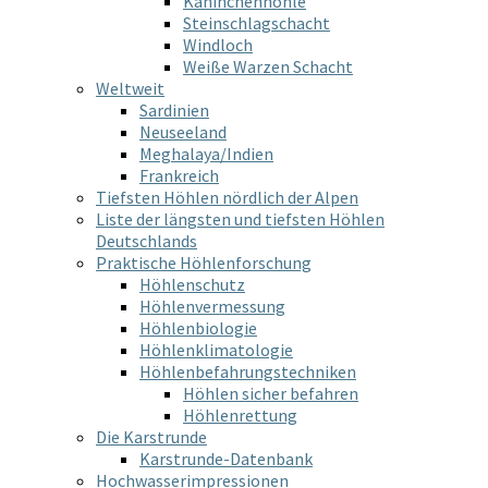
Kaninchenhöhle
Steinschlagschacht
Windloch
Weiße Warzen Schacht
Weltweit
Sardinien
Neuseeland
Meghalaya/Indien
Frankreich
Tiefsten Höhlen nördlich der Alpen
Liste der längsten und tiefsten Höhlen
Deutschlands
Praktische Höhlenforschung
Höhlenschutz
Höhlenvermessung
Höhlenbiologie
Höhlenklimatologie
Höhlenbefahrungstechniken
Höhlen sicher befahren
Höhlenrettung
Die Karstrunde
Karstrunde-Datenbank
Hochwasserimpressionen