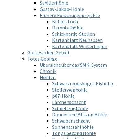
Schillerhöhle
Gustav-Jakob-Höhle
Frühere Forschungsprojekte
Kühles Loch
Bärentalhöhle
Schickhardt-Stollen
Kartenblatt Neuhausen
Kartenblatt Winterlingen
Gottesacker-Gebiet
Totes Gebirge
Übersicht über das SMK-System
Chronik
Höhlen
Schwarzmooskogel-Eishöhle
Stellerweghöhle
p87-Höhle
Lärchenschacht
Schnellzughöhle
Donner und Blitzen Höhle
Schwabenschacht
Sonnenstrahlhöhle
Tony’s Second Höhle