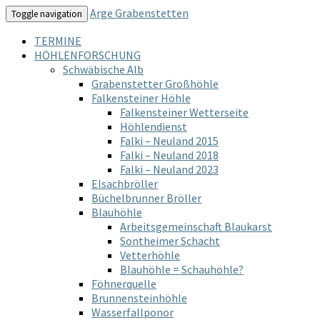
Arge Grabenstetten
Toggle navigation
TERMINE
HÖHLENFORSCHUNG
Schwäbische Alb
Grabenstetter Großhöhle
Falkensteiner Höhle
Falkensteiner Wetterseite
Höhlendienst
Falki – Neuland 2015
Falki – Neuland 2018
Falki – Neuland 2023
Elsachbröller
Büchelbrunner Bröller
Blauhöhle
Arbeitsgemeinschaft Blaukarst
Sontheimer Schacht
Vetterhöhle
Blauhöhle = Schauhöhle?
Föhnerquelle
Brunnensteinhöhle
Wasserfallponor