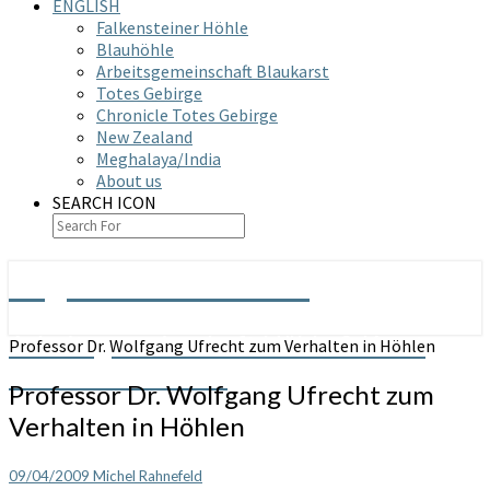
ENGLISH
Falkensteiner Höhle
Blauhöhle
Arbeitsgemeinschaft Blaukarst
Totes Gebirge
Chronicle Totes Gebirge
New Zealand
Meghalaya/India
About us
SEARCH ICON
Arge Grabenstetten
Arbeitsgemeinschaft Höhle & Karst
Professor Dr. Wolfgang Ufrecht zum Verhalten in Höhlen
Grabenstetten e.V.
Professor Dr. Wolfgang Ufrecht zum
Verhalten in Höhlen
09/04/2009
Michel Rahnefeld