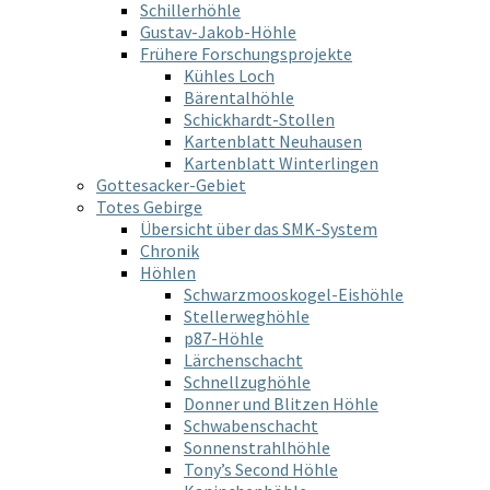
Schillerhöhle
Gustav-Jakob-Höhle
Frühere Forschungsprojekte
Kühles Loch
Bärentalhöhle
Schickhardt-Stollen
Kartenblatt Neuhausen
Kartenblatt Winterlingen
Gottesacker-Gebiet
Totes Gebirge
Übersicht über das SMK-System
Chronik
Höhlen
Schwarzmooskogel-Eishöhle
Stellerweghöhle
p87-Höhle
Lärchenschacht
Schnellzughöhle
Donner und Blitzen Höhle
Schwabenschacht
Sonnenstrahlhöhle
Tony’s Second Höhle