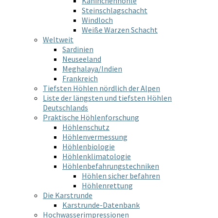
Kaninchenhöhle
Steinschlagschacht
Windloch
Weiße Warzen Schacht
Weltweit
Sardinien
Neuseeland
Meghalaya/Indien
Frankreich
Tiefsten Höhlen nördlich der Alpen
Liste der längsten und tiefsten Höhlen
Deutschlands
Praktische Höhlenforschung
Höhlenschutz
Höhlenvermessung
Höhlenbiologie
Höhlenklimatologie
Höhlenbefahrungstechniken
Höhlen sicher befahren
Höhlenrettung
Die Karstrunde
Karstrunde-Datenbank
Hochwasserimpressionen