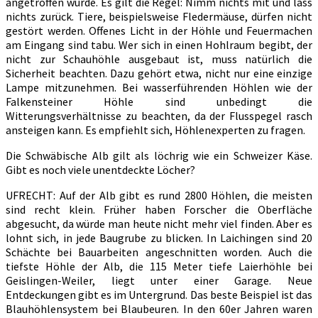
angetroffen wurde. Es gilt die Regel: Nimm nichts mit und lass
nichts zurück. Tiere, beispielsweise Fledermäuse, dürfen nicht
gestört werden. Offenes Licht in der Höhle und Feuermachen
am Eingang sind tabu. Wer sich in einen Hohlraum begibt, der
nicht zur Schauhöhle ausgebaut ist, muss natürlich die
Sicherheit beachten. Dazu gehört etwa, nicht nur eine einzige
Lampe mitzunehmen. Bei wasserführenden Höhlen wie der
Falkensteiner Höhle sind unbedingt die
Witterungsverhältnisse zu beachten, da der Flusspegel rasch
ansteigen kann. Es empfiehlt sich, Höhlenexperten zu fragen.
Die Schwäbische Alb gilt als löchrig wie ein Schweizer Käse.
Gibt es noch viele unentdeckte Löcher?
UFRECHT: Auf der Alb gibt es rund 2800 Höhlen, die meisten
sind recht klein. Früher haben Forscher die Oberfläche
abgesucht, da würde man heute nicht mehr viel finden. Aber es
lohnt sich, in jede Baugrube zu blicken. In Laichingen sind 20
Schächte bei Bauarbeiten angeschnitten worden. Auch die
tiefste Höhle der Alb, die 115 Meter tiefe Laierhöhle bei
Geislingen-Weiler, liegt unter einer Garage. Neue
Entdeckungen gibt es im Untergrund. Das beste Beispiel ist das
Blauhöhlensystem bei Blaubeuren. In den 60er Jahren waren