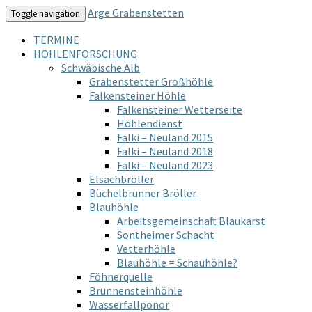
Arge Grabenstetten
Toggle navigation
TERMINE
HÖHLENFORSCHUNG
Schwäbische Alb
Grabenstetter Großhöhle
Falkensteiner Höhle
Falkensteiner Wetterseite
Höhlendienst
Falki – Neuland 2015
Falki – Neuland 2018
Falki – Neuland 2023
Elsachbröller
Büchelbrunner Bröller
Blauhöhle
Arbeitsgemeinschaft Blaukarst
Sontheimer Schacht
Vetterhöhle
Blauhöhle = Schauhöhle?
Föhnerquelle
Brunnensteinhöhle
Wasserfallponor