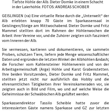
Tiefste Höhle der Alb. Dieter Domke in einem Schacht
vor
in der Laierhöhle. FOTOS: ANDREAS SCHOBER
GEISLINGEN (ra) Eine virtuelle Reise durch die „Unterwelt“ der
Alb erlebten knapp 70 Gäste im Sparkassensaal in
Geislingen/Steige am Mittwochabend. Dieter Domke und Fritz
Mammel stellten dort im Rahmen der Höhlenwochen die
Arbeit ihrer Vereine vor, und die Zuhörer zeigten sich fasziniert
vom Inneren der Alb.
Sie vermessen, kartieren und dokumentieren, sie sammeln
Proben, schützen Tiere, liefern jede Menge wissenschaftlicher
Daten und ergründen die letzten Winkel der Albhöhlen &ndash;
die Forscher vom Kahlensteiner Höhlenverein und von der
Arbeitsgemeinschaft (Arge) Höhle und Karst Grabenstetten.
Ihre beiden Vorsitzenden, Dieter Domke und Fritz Mammel,
stellten jetzt nicht nur ausführlich das Hobby und die
ehrenamtlichen Tätigkeiten ihrer Vereinskameraden vor, sie
zeigten auch in Bild und Film, wo und auf welche Weise die
Geheimnisse der Schwäbischen Alb gelüftet werden.
Sparkassendirektor Tassilo Scheible hatte zuvor die
interessierten Gäste namens Sparkasse und GZ zur letzten