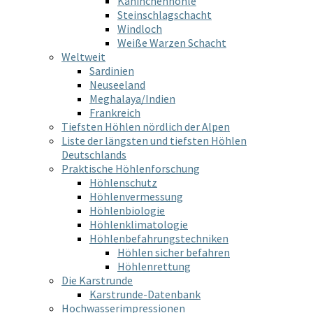
Kaninchenhöhle
Steinschlagschacht
Windloch
Weiße Warzen Schacht
Weltweit
Sardinien
Neuseeland
Meghalaya/Indien
Frankreich
Tiefsten Höhlen nördlich der Alpen
Liste der längsten und tiefsten Höhlen
Deutschlands
Praktische Höhlenforschung
Höhlenschutz
Höhlenvermessung
Höhlenbiologie
Höhlenklimatologie
Höhlenbefahrungstechniken
Höhlen sicher befahren
Höhlenrettung
Die Karstrunde
Karstrunde-Datenbank
Hochwasserimpressionen