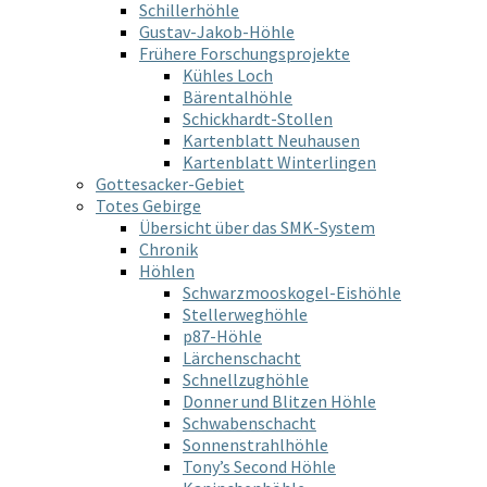
Schillerhöhle
Gustav-Jakob-Höhle
Frühere Forschungsprojekte
Kühles Loch
Bärentalhöhle
Schickhardt-Stollen
Kartenblatt Neuhausen
Kartenblatt Winterlingen
Gottesacker-Gebiet
Totes Gebirge
Übersicht über das SMK-System
Chronik
Höhlen
Schwarzmooskogel-Eishöhle
Stellerweghöhle
p87-Höhle
Lärchenschacht
Schnellzughöhle
Donner und Blitzen Höhle
Schwabenschacht
Sonnenstrahlhöhle
Tony’s Second Höhle