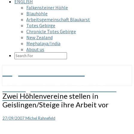
ENGLISH
Falkensteiner Höhle
Blauhöhle
Arbeitsgemeinschaft Blaukarst
Totes Gebirge
Chronicle Totes Gebirge
New Zealand
Meghalaya/India
About us
SEARCH
ICON
Arge Grabenstetten
Arbeitsgemeinschaft Höhle & Karst
Zwei
Zwei Höhlenvereine stellen in
Grabenstetten e.V.
Höhlenvereine
Geislingen/Steige ihre Arbeit vor
stellen
in
Geislingen/Steige
27/09/2007
Michel Rahnefeld
ihre
Arbeit