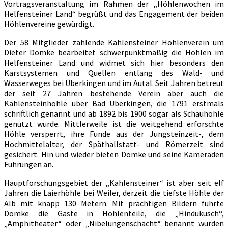
Vortragsveranstaltung im Rahmen der „Höhlenwochen im
Helfensteiner Land“ begrüßt und das Engagement der beiden
Höhlenvereine gewürdigt.
Der 58 Mitglieder zählende Kahlensteiner Höhlenverein um
Dieter Domke bearbeitet schwerpunktmäßig die Höhlen im
Helfensteiner Land und widmet sich hier besonders den
Karstsystemen und Quellen entlang des Wald- und
Wasserweges bei Überkingen und im Autal. Seit Jahren betreut
der seit 27 Jahren bestehende Verein aber auch die
Kahlensteinhöhle über Bad Überkingen, die 1791 erstmals
schriftlich genannt und ab 1892 bis 1900 sogar als Schauhöhle
genutzt wurde. Mittlerweile ist die weitgehend erforschte
Höhle versperrt, ihre Funde aus der Jungsteinzeit-, dem
Hochmittelalter, der Späthallstatt- und Römerzeit sind
gesichert. Hin und wieder bieten Domke und seine Kameraden
Führungen an.
Hauptforschungsgebiet der „Kahlensteiner“ ist aber seit elf
Jahren die Laierhöhle bei Weiler, derzeit die tiefste Höhle der
Alb mit knapp 130 Metern. Mit prächtigen Bildern führte
Domke die Gäste in Höhlenteile, die „Hindukusch“,
„Amphitheater“ oder „Nibelungenschacht“ benannt wurden