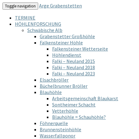
Arge Grabenstetten
Toggle navigation
TERMINE
HÖHLENFORSCHUNG
Schwäbische Alb
Grabenstetter Großhöhle
Falkensteiner Höhle
Falkensteiner Wetterseite
Höhlendienst
Falki – Neuland 2015
Falki – Neuland 2018
Falki – Neuland 2023
Elsachbröller
Büchelbrunner Bröller
Blauhöhle
Arbeitsgemeinschaft Blaukarst
Sontheimer Schacht
Vetterhöhle
Blauhöhle = Schauhöhle?
Föhnerquelle
Brunnensteinhöhle
Wasserfallponor