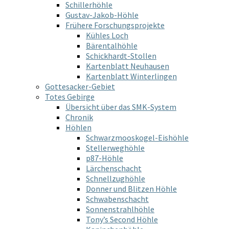
Schillerhöhle
Gustav-Jakob-Höhle
Frühere Forschungsprojekte
Kühles Loch
Bärentalhöhle
Schickhardt-Stollen
Kartenblatt Neuhausen
Kartenblatt Winterlingen
Gottesacker-Gebiet
Totes Gebirge
Übersicht über das SMK-System
Chronik
Höhlen
Schwarzmooskogel-Eishöhle
Stellerweghöhle
p87-Höhle
Lärchenschacht
Schnellzughöhle
Donner und Blitzen Höhle
Schwabenschacht
Sonnenstrahlhöhle
Tony’s Second Höhle