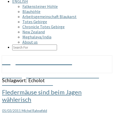
ENGLISH
Falkensteiner Höhle
Blauhöhle
Arbeitsgemeinschaft Blaukarst
Totes Gebirge
Chronicle Totes Gebirge
New Zealand
Meghalaya/India
About us
SEARCH
ICON
Arge Grabenstetten
Arbeitsgemeinschaft Höhle & Karst
Schlagwort:
Echolot
Grabenstetten e.V.
Fledermäuse
Fledermäuse sind beim Jagen
sind
wählerisch
beim
Jagen
wählerisch
05/03/2011
Michel Rahnefeld