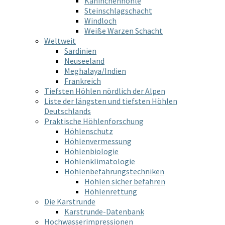
Kaninchenhöhle
Steinschlagschacht
Windloch
Weiße Warzen Schacht
Weltweit
Sardinien
Neuseeland
Meghalaya/Indien
Frankreich
Tiefsten Höhlen nördlich der Alpen
Liste der längsten und tiefsten Höhlen
Deutschlands
Praktische Höhlenforschung
Höhlenschutz
Höhlenvermessung
Höhlenbiologie
Höhlenklimatologie
Höhlenbefahrungstechniken
Höhlen sicher befahren
Höhlenrettung
Die Karstrunde
Karstrunde-Datenbank
Hochwasserimpressionen