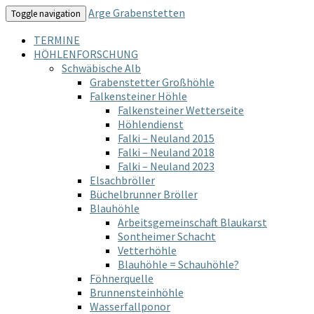
Arge Grabenstetten
Toggle navigation
TERMINE
HÖHLENFORSCHUNG
Schwäbische Alb
Grabenstetter Großhöhle
Falkensteiner Höhle
Falkensteiner Wetterseite
Höhlendienst
Falki – Neuland 2015
Falki – Neuland 2018
Falki – Neuland 2023
Elsachbröller
Büchelbrunner Bröller
Blauhöhle
Arbeitsgemeinschaft Blaukarst
Sontheimer Schacht
Vetterhöhle
Blauhöhle = Schauhöhle?
Föhnerquelle
Brunnensteinhöhle
Wasserfallponor