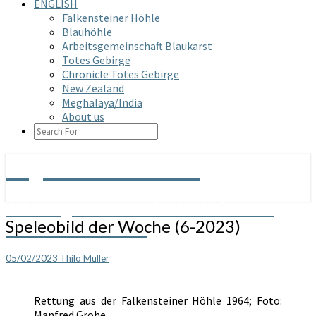
ENGLISH
Falkensteiner Höhle
Blauhöhle
Arbeitsgemeinschaft Blaukarst
Totes Gebirge
Chronicle Totes Gebirge
New Zealand
Meghalaya/India
About us
SEARCH
ICON
Arge Grabenstetten
Arbeitsgemeinschaft Höhle & Karst
Speleobild
Speleobild der Woche (6-2023)
Grabenstetten e.V.
der
Woche
05/02/2023
Thilo Müller
(6-
2023)
Rettung aus der Falkensteiner Höhle 1964; Foto:
Manfred Grohe