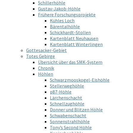
Schillerhöhle
Gustav-Jakob-Höhle
Frühere Forschungsprojekte
Kühles Loch
Bärentalhöhle
Schickhardt-Stollen
Kartenblatt Neuhausen
Kartenblatt Winterlingen
Gottesacker-Gebiet
Totes Gebirge
Übersicht über das SMK-System
Chronik
Höhlen
Schwarzmooskogel-Eishöhle
Stellerweghöhle
p87-Höhle
Lärchenschacht
Schnellzughöhle
Donner und Blitzen Höhle
Schwabenschacht
Sonnenstrahlhöhle
Tony’s Second Höhle