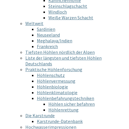
Kaninchenhöhle
Steinschlagschacht
Windloch
Weiße Warzen Schacht
Weltweit
Sardinien
Neuseeland
Meghalaya/Indien
Frankreich
Tiefsten Höhlen nördlich der Alpen
Liste der längsten und tiefsten Höhlen
Deutschlands
Praktische Höhlenforschung
Höhlenschutz
Höhlenvermessung
Höhlenbiologie
Höhlenklimatologie
Höhlenbefahrungstechniken
Höhlen sicher befahren
Höhlenrettung
Die Karstrunde
Karstrunde-Datenbank
Hochwasserimpressionen