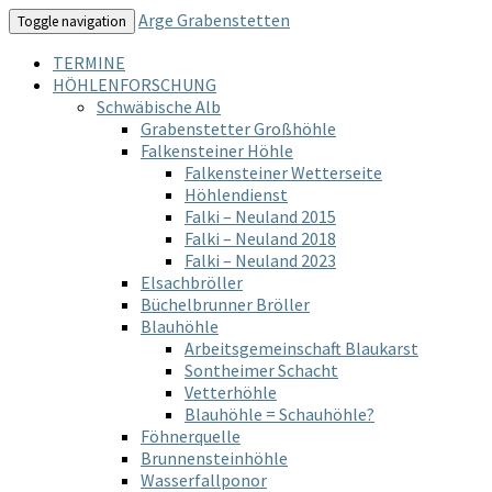
Arge Grabenstetten
Toggle navigation
TERMINE
HÖHLENFORSCHUNG
Schwäbische Alb
Grabenstetter Großhöhle
Falkensteiner Höhle
Falkensteiner Wetterseite
Höhlendienst
Falki – Neuland 2015
Falki – Neuland 2018
Falki – Neuland 2023
Elsachbröller
Büchelbrunner Bröller
Blauhöhle
Arbeitsgemeinschaft Blaukarst
Sontheimer Schacht
Vetterhöhle
Blauhöhle = Schauhöhle?
Föhnerquelle
Brunnensteinhöhle
Wasserfallponor