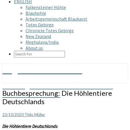
ENGLISH
Falkensteiner Höhle
Blauhöhle
Arbeitsgemeinschaft Blaukarst
Totes Gebirge
Chronicle Totes Gebirge
New Zealand
Meghalaya/India
About us
SEARCH
ICON
Arge Grabenstetten
Arbeitsgemeinschaft Höhle & Karst
Buchbesprechung:
Buchbesprechung: Die Höhlentiere
Grabenstetten e.V.
Die
Deutschlands
Höhlentiere
Deutschlands
23/10/2020
Thilo Müller
Die Höhlentiere Deutschlands