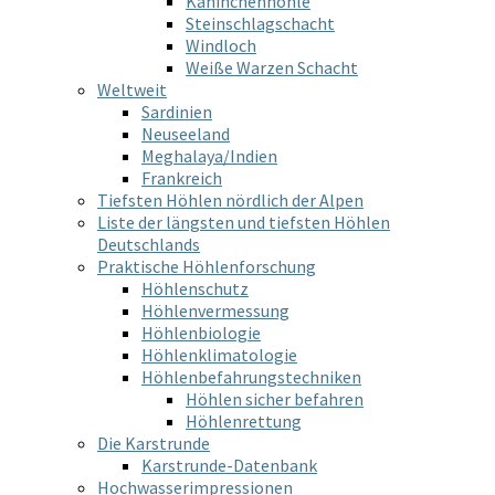
Kaninchenhöhle
Steinschlagschacht
Windloch
Weiße Warzen Schacht
Weltweit
Sardinien
Neuseeland
Meghalaya/Indien
Frankreich
Tiefsten Höhlen nördlich der Alpen
Liste der längsten und tiefsten Höhlen
Deutschlands
Praktische Höhlenforschung
Höhlenschutz
Höhlenvermessung
Höhlenbiologie
Höhlenklimatologie
Höhlenbefahrungstechniken
Höhlen sicher befahren
Höhlenrettung
Die Karstrunde
Karstrunde-Datenbank
Hochwasserimpressionen