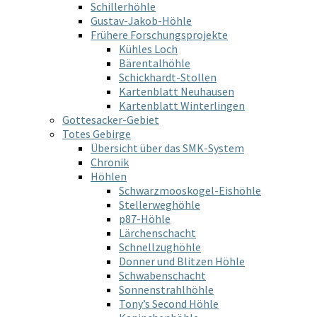
Schillerhöhle
Gustav-Jakob-Höhle
Frühere Forschungsprojekte
Kühles Loch
Bärentalhöhle
Schickhardt-Stollen
Kartenblatt Neuhausen
Kartenblatt Winterlingen
Gottesacker-Gebiet
Totes Gebirge
Übersicht über das SMK-System
Chronik
Höhlen
Schwarzmooskogel-Eishöhle
Stellerweghöhle
p87-Höhle
Lärchenschacht
Schnellzughöhle
Donner und Blitzen Höhle
Schwabenschacht
Sonnenstrahlhöhle
Tony’s Second Höhle