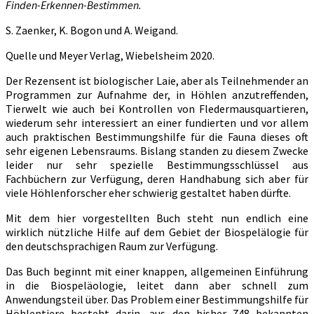
Finden-Erkennen-Bestimmen.
S. Zaenker, K. Bogon und A. Weigand.
Quelle und Meyer Verlag, Wiebelsheim 2020.
Der Rezensent ist biologischer Laie, aber als Teilnehmender an
Programmen zur Aufnahme der, in Höhlen anzutreffenden,
Tierwelt wie auch bei Kontrollen von Fledermausquartieren,
wiederum sehr interessiert an einer fundierten und vor allem
auch praktischen Bestimmungshilfe für die Fauna dieses oft
sehr eigenen Lebensraums. Bislang standen zu diesem Zwecke
leider nur sehr spezielle Bestimmungsschlüssel aus
Fachbüchern zur Verfügung, deren Handhabung sich aber für
viele Höhlenforscher eher schwierig gestaltet haben dürfte.
Mit dem hier vorgestellten Buch steht nun endlich eine
wirklich nützliche Hilfe auf dem Gebiet der Biospelälogie für
den deutschsprachigen Raum zur Verfügung.
Das Buch beginnt mit einer knappen, allgemeinen Einführung
in die Biospeläologie, leitet dann aber schnell zum
Anwendungsteil über. Das Problem einer Bestimmungshilfe für
Höhlentiere besteht darin, aus den bisher 748 bekannten