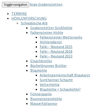
Arge Grabenstetten
Toggle navigation
TERMINE
HÖHLENFORSCHUNG
Schwäbische Alb
Grabenstetter Großhöhle
Falkensteiner Höhle
Falkensteiner Wetterseite
Höhlendienst
Falki – Neuland 2015
Falki – Neuland 2018
Falki – Neuland 2023
Elsachbröller
Büchelbrunner Bröller
Blauhöhle
Arbeitsgemeinschaft Blaukarst
Sontheimer Schacht
Vetterhöhle
Blauhöhle = Schauhöhle?
Föhnerquelle
Brunnensteinhöhle
Wasserfallponor