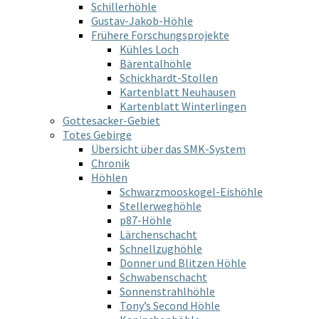
Schillerhöhle
Gustav-Jakob-Höhle
Frühere Forschungsprojekte
Kühles Loch
Bärentalhöhle
Schickhardt-Stollen
Kartenblatt Neuhausen
Kartenblatt Winterlingen
Gottesacker-Gebiet
Totes Gebirge
Übersicht über das SMK-System
Chronik
Höhlen
Schwarzmooskogel-Eishöhle
Stellerweghöhle
p87-Höhle
Lärchenschacht
Schnellzughöhle
Donner und Blitzen Höhle
Schwabenschacht
Sonnenstrahlhöhle
Tony’s Second Höhle