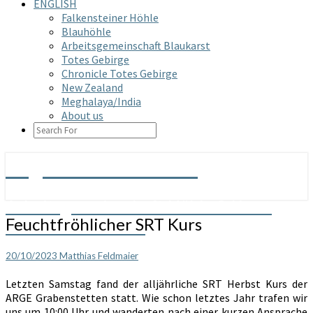
ENGLISH
Falkensteiner Höhle
Blauhöhle
Arbeitsgemeinschaft Blaukarst
Totes Gebirge
Chronicle Totes Gebirge
New Zealand
Meghalaya/India
About us
SEARCH
ICON
Arge Grabenstetten
Arbeitsgemeinschaft Höhle & Karst
Feuchtfröhlicher
Feuchtfröhlicher SRT Kurs
Grabenstetten e.V.
SRT
Kurs
20/10/2023
Matthias Feldmaier
Letzten Samstag fand der alljährliche SRT Herbst Kurs der
ARGE Grabenstetten statt. Wie schon letztes Jahr trafen wir
uns um 10:00 Uhr und wanderten nach einer kurzen Ansprache