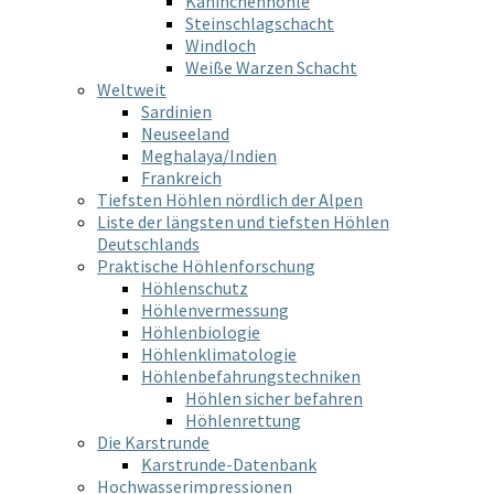
Kaninchenhöhle
Steinschlagschacht
Windloch
Weiße Warzen Schacht
Weltweit
Sardinien
Neuseeland
Meghalaya/Indien
Frankreich
Tiefsten Höhlen nördlich der Alpen
Liste der längsten und tiefsten Höhlen
Deutschlands
Praktische Höhlenforschung
Höhlenschutz
Höhlenvermessung
Höhlenbiologie
Höhlenklimatologie
Höhlenbefahrungstechniken
Höhlen sicher befahren
Höhlenrettung
Die Karstrunde
Karstrunde-Datenbank
Hochwasserimpressionen