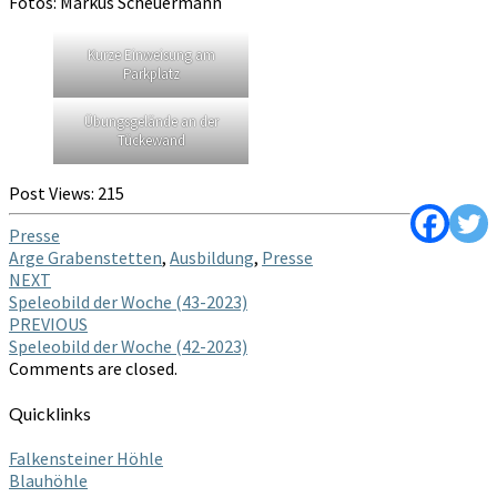
Fotos: Markus Scheuermann
Kurze Einweisung am
Parkplatz
Übungsgelände an der
Tückewand
Post Views:
215
Presse
Arge Grabenstetten
,
Ausbildung
,
Presse
Post
NEXT
Speleobild der Woche (43-2023)
navigation
PREVIOUS
Speleobild der Woche (42-2023)
Comments are closed.
Quicklinks
Falkensteiner Höhle
Blauhöhle