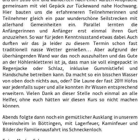
gemeinsam mit viel Gepäck zur Tückewand nahe Hochwang.
Hier bauten uns die erfahreneren Teilnehmerinnen und
Teilnehmer gleich ein paar wunderschöne Seilstrecken mit
allerhand Gemeinheiten ein. Parallel lernten die
Anfängerinnen und Anfänger erst einmal ihren Gurt
anzuziehen. So war für jeden Kenntnissstand etwas dabei. Auch
durften wir das ja leider zu diesem Termin schon fast
traditionell nasse Wetter genießen… Aber aufgrund der
überhängenden Wand war das noch auszuhalten und das Gute
an der Höhlenkletterei ist ja, dass man sie voll eingepackt in
Regenjacke oder Schlaz, inklusive Gummistiefel und
Handschuhe betreiben kann. Da macht so ein bisschen Wasser
von oben doch nichts aus, oder? Die Laune der fast 20!!! Höfos
war jedenfalls super und alle konnten ihr Wissen entsprechend
erweitern. Vielen Dank an dieser Stelle noch einmal an alle
Helfer, ohne euch hätten wir diesen Kurs so nicht machen
können.
Abends folgte dann noch ein gemütlicher Ausklang in unserem
Vereinsheim in Böttingen, mit Lagerfeuer, Kaminfeuer und
Bilder der Familienausfahrt ins Schneckenloch.