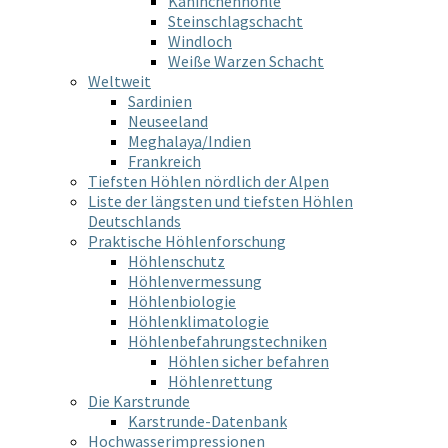
Kaninchenhöhle
Steinschlagschacht
Windloch
Weiße Warzen Schacht
Weltweit
Sardinien
Neuseeland
Meghalaya/Indien
Frankreich
Tiefsten Höhlen nördlich der Alpen
Liste der längsten und tiefsten Höhlen
Deutschlands
Praktische Höhlenforschung
Höhlenschutz
Höhlenvermessung
Höhlenbiologie
Höhlenklimatologie
Höhlenbefahrungstechniken
Höhlen sicher befahren
Höhlenrettung
Die Karstrunde
Karstrunde-Datenbank
Hochwasserimpressionen