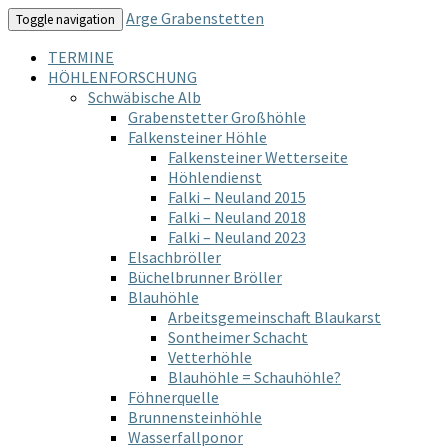
Arge Grabenstetten
Toggle navigation
TERMINE
HÖHLENFORSCHUNG
Schwäbische Alb
Grabenstetter Großhöhle
Falkensteiner Höhle
Falkensteiner Wetterseite
Höhlendienst
Falki – Neuland 2015
Falki – Neuland 2018
Falki – Neuland 2023
Elsachbröller
Büchelbrunner Bröller
Blauhöhle
Arbeitsgemeinschaft Blaukarst
Sontheimer Schacht
Vetterhöhle
Blauhöhle = Schauhöhle?
Föhnerquelle
Brunnensteinhöhle
Wasserfallponor