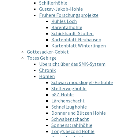
Schillerhöhle
Gustav-Jakob-Höhle
Frühere Forschungsprojekte
Kühles Loch
Bärentalhöhle
Schickhardt-Stollen
Kartenblatt Neuhausen
Kartenblatt Winterlingen
Gottesacker-Gebiet
Totes Gebirge
Übersicht über das SMK-System
Chronik
Höhlen
Schwarzmooskogel-Eishöhle
Stellerweghöhle
p87-Höhle
Lärchenschacht
Schnellzughöhle
Donner und Blitzen Höhle
Schwabenschacht
Sonnenstrahlhöhle
Tony’s Second Höhle