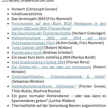
112 Seiten, Grabenstetten 2005
Vorwort (Christoph Gruner)
Inhaltsverzeichnis
Das Vereinsjahr 2004 (Fritz Mammel)
Forschungen auf dem Blatt 8019 Neuhausen in den
Jahren 2002 und 2003 (Florian Renz)
Die Geschichte der Tschamberhöhle
(Herbert Griesinger)
Höhlenforschung 2003 und 2004 auf dem
Gottesackerplateau (Ifen)
(Achim Gulde, Fritz Mammel)
Totes Gebirge 2004
(Robert Winkler)
Kleines ganz groß
(Andreas Schober)
Ein neuer Kurs beim JuHöFoLa 2004 (Markus Boldt)
Arge Grabenstetten Online 2004
(Florian Renz)
Die Höhlen-AG – von der Idee zur Umsetzung
(Robert
Winkler)
Zusatzqualifikation „Erlebnispädagogik & Höhle“
(Sebastian Winkler)
Höhlenforscherzentrum „Höhlenbär“
(Florian Gruner,
Thilo Müller, Manfred Nicolai)
Ein ganz normaler Höhlendienst – oder was kann es
Spannenderes geben? (Lothar Midden)
Thermalhöhle auf der Gemarkung Beuren angeschnitten