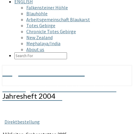
ENGLISH
Falkensteiner Höhle
Blauhöhle
Arbeitsgemeinschaft Blaukarst
Totes Gebirge
Chronicle Totes Gebirge
New Zealand
Meghalaya/India
About us
SEARCH
ICON
Arge Grabenstetten
Arbeitsgemeinschaft Höhle & Karst
Jahresheft
Jahresheft 2004
Grabenstetten e.V.
2004
Direktbestellung