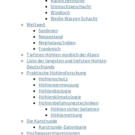
Kaninchenhöhle
Steinschlagschacht
Windloch
Weiße Warzen Schacht
Weltweit
Sardinien
Neuseeland
Meghalaya/Indien
Frankreich
Tiefsten Höhlen nördlich der Alpen
Liste der längsten und tiefsten Höhlen
Deutschlands
Praktische Höhlenforschung
Höhlenschutz
Höhlenvermessung
Höhlenbiologie
Höhlenklimatologie
Höhlenbefahrungstechniken
Höhlen sicher befahren
Höhlenrettung
Die Karstrunde
Karstrunde-Datenbank
Hochwasserimpressionen