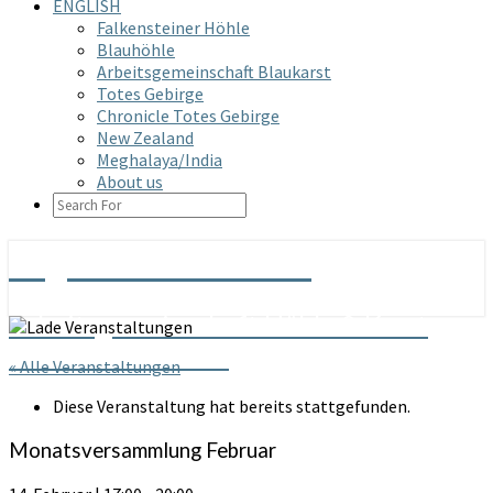
ENGLISH
Falkensteiner Höhle
Blauhöhle
Arbeitsgemeinschaft Blaukarst
Totes Gebirge
Chronicle Totes Gebirge
New Zealand
Meghalaya/India
About us
SEARCH
ICON
Arge Grabenstetten
Arbeitsgemeinschaft Höhle & Karst
Grabenstetten e.V.
« Alle Veranstaltungen
Diese Veranstaltung hat bereits stattgefunden.
Monatsversammlung Februar