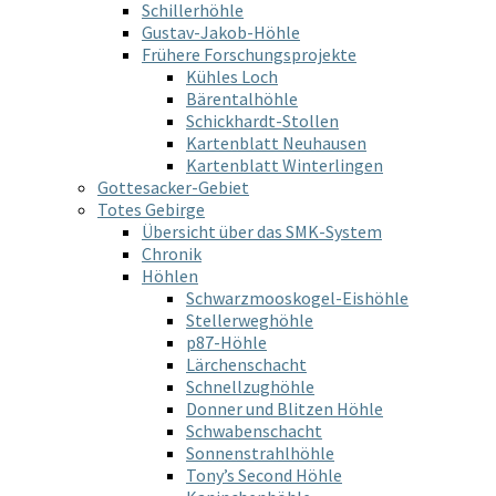
Schillerhöhle
Gustav-Jakob-Höhle
Frühere Forschungsprojekte
Kühles Loch
Bärentalhöhle
Schickhardt-Stollen
Kartenblatt Neuhausen
Kartenblatt Winterlingen
Gottesacker-Gebiet
Totes Gebirge
Übersicht über das SMK-System
Chronik
Höhlen
Schwarzmooskogel-Eishöhle
Stellerweghöhle
p87-Höhle
Lärchenschacht
Schnellzughöhle
Donner und Blitzen Höhle
Schwabenschacht
Sonnenstrahlhöhle
Tony’s Second Höhle