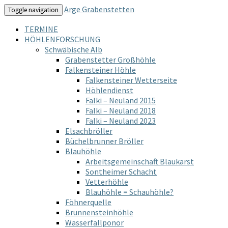
Arge Grabenstetten
Toggle navigation
TERMINE
HÖHLENFORSCHUNG
Schwäbische Alb
Grabenstetter Großhöhle
Falkensteiner Höhle
Falkensteiner Wetterseite
Höhlendienst
Falki – Neuland 2015
Falki – Neuland 2018
Falki – Neuland 2023
Elsachbröller
Büchelbrunner Bröller
Blauhöhle
Arbeitsgemeinschaft Blaukarst
Sontheimer Schacht
Vetterhöhle
Blauhöhle = Schauhöhle?
Föhnerquelle
Brunnensteinhöhle
Wasserfallponor