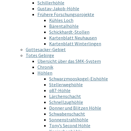
Schillerhöhle
Gustav-Jakob-Höhle
Frühere Forschungsprojekte
Kühles Loch
Bärentalhöhle
Schickhardt-Stollen
Kartenblatt Neuhausen
Kartenblatt Winterlingen
Gottesacker-Gebiet
Totes Gebirge
Übersicht über das SMK-System
Chronik
Höhlen
Schwarzmooskogel-Eishöhle
Stellerweghöhle
p87-Höhle
Lärchenschacht
Schnellzughöhle
Donner und Blitzen Höhle
Schwabenschacht
Sonnenstrahlhöhle
Tony’s Second Höhle