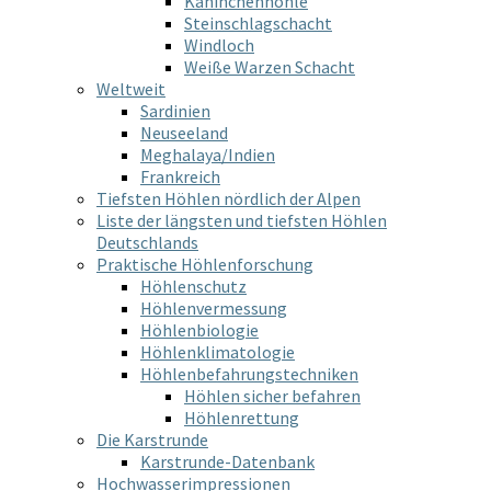
Kaninchenhöhle
Steinschlagschacht
Windloch
Weiße Warzen Schacht
Weltweit
Sardinien
Neuseeland
Meghalaya/Indien
Frankreich
Tiefsten Höhlen nördlich der Alpen
Liste der längsten und tiefsten Höhlen
Deutschlands
Praktische Höhlenforschung
Höhlenschutz
Höhlenvermessung
Höhlenbiologie
Höhlenklimatologie
Höhlenbefahrungstechniken
Höhlen sicher befahren
Höhlenrettung
Die Karstrunde
Karstrunde-Datenbank
Hochwasserimpressionen