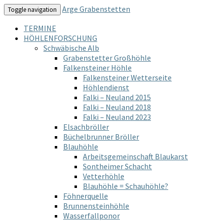
Arge Grabenstetten
Toggle navigation
TERMINE
HÖHLENFORSCHUNG
Schwäbische Alb
Grabenstetter Großhöhle
Falkensteiner Höhle
Falkensteiner Wetterseite
Höhlendienst
Falki – Neuland 2015
Falki – Neuland 2018
Falki – Neuland 2023
Elsachbröller
Büchelbrunner Bröller
Blauhöhle
Arbeitsgemeinschaft Blaukarst
Sontheimer Schacht
Vetterhöhle
Blauhöhle = Schauhöhle?
Föhnerquelle
Brunnensteinhöhle
Wasserfallponor