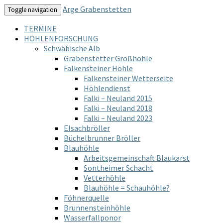
Arge Grabenstetten
Toggle navigation
TERMINE
HÖHLENFORSCHUNG
Schwäbische Alb
Grabenstetter Großhöhle
Falkensteiner Höhle
Falkensteiner Wetterseite
Höhlendienst
Falki – Neuland 2015
Falki – Neuland 2018
Falki – Neuland 2023
Elsachbröller
Büchelbrunner Bröller
Blauhöhle
Arbeitsgemeinschaft Blaukarst
Sontheimer Schacht
Vetterhöhle
Blauhöhle = Schauhöhle?
Föhnerquelle
Brunnensteinhöhle
Wasserfallponor