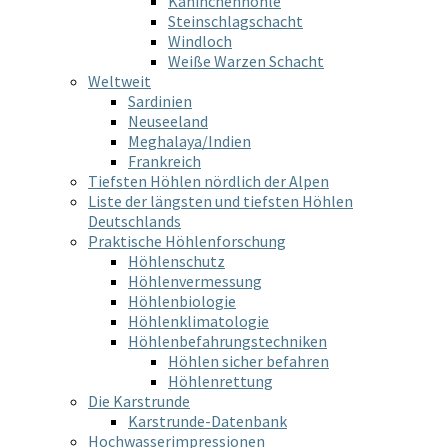
Kaninchenhöhle
Steinschlagschacht
Windloch
Weiße Warzen Schacht
Weltweit
Sardinien
Neuseeland
Meghalaya/Indien
Frankreich
Tiefsten Höhlen nördlich der Alpen
Liste der längsten und tiefsten Höhlen
Deutschlands
Praktische Höhlenforschung
Höhlenschutz
Höhlenvermessung
Höhlenbiologie
Höhlenklimatologie
Höhlenbefahrungstechniken
Höhlen sicher befahren
Höhlenrettung
Die Karstrunde
Karstrunde-Datenbank
Hochwasserimpressionen