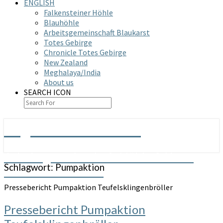
ENGLISH
Falkensteiner Höhle
Blauhöhle
Arbeitsgemeinschaft Blaukarst
Totes Gebirge
Chronicle Totes Gebirge
New Zealand
Meghalaya/India
About us
SEARCH ICON
Arge Grabenstetten
Arbeitsgemeinschaft Höhle & Karst
Schlagwort:
Pumpaktion
Grabenstetten e.V.
Pressebericht Pumpaktion Teufelsklingenbröller
Pressebericht Pumpaktion