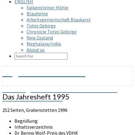
ENGLISH
Falkensteiner Höhle
Blauhöhle
Arbeitsgemeinschaft Blaukarst
Totes Gebirge
Chronicle Totes Gebirge
New Zealand
Meghalaya/India
About us
SEARCH
ICON
Arge Grabenstetten
Arbeitsgemeinschaft Höhle & Karst
Das
Das Jahresheft 1995
Grabenstetten e.V.
Jahresheft
1995
252 Seiten, Grabenstetten 1996
Begrüßung
Inhaltsverzeichnis
Dr. Benno Wolf-Preis des VDHK