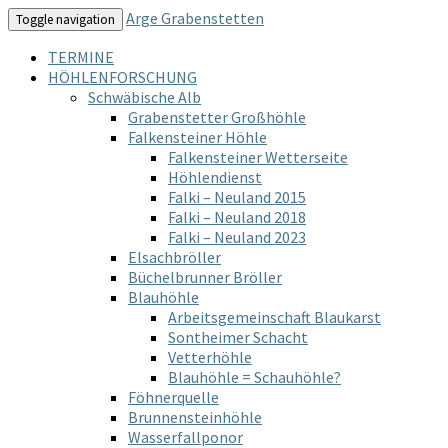
Arge Grabenstetten
Toggle navigation
TERMINE
HÖHLENFORSCHUNG
Schwäbische Alb
Grabenstetter Großhöhle
Falkensteiner Höhle
Falkensteiner Wetterseite
Höhlendienst
Falki – Neuland 2015
Falki – Neuland 2018
Falki – Neuland 2023
Elsachbröller
Büchelbrunner Bröller
Blauhöhle
Arbeitsgemeinschaft Blaukarst
Sontheimer Schacht
Vetterhöhle
Blauhöhle = Schauhöhle?
Föhnerquelle
Brunnensteinhöhle
Wasserfallponor