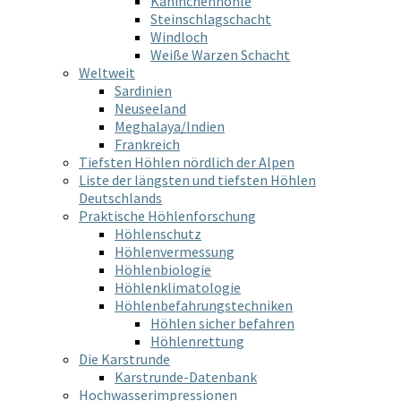
Kaninchenhöhle
Steinschlagschacht
Windloch
Weiße Warzen Schacht
Weltweit
Sardinien
Neuseeland
Meghalaya/Indien
Frankreich
Tiefsten Höhlen nördlich der Alpen
Liste der längsten und tiefsten Höhlen
Deutschlands
Praktische Höhlenforschung
Höhlenschutz
Höhlenvermessung
Höhlenbiologie
Höhlenklimatologie
Höhlenbefahrungstechniken
Höhlen sicher befahren
Höhlenrettung
Die Karstrunde
Karstrunde-Datenbank
Hochwasserimpressionen