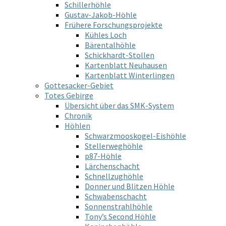
Schillerhöhle
Gustav-Jakob-Höhle
Frühere Forschungsprojekte
Kühles Loch
Bärentalhöhle
Schickhardt-Stollen
Kartenblatt Neuhausen
Kartenblatt Winterlingen
Gottesacker-Gebiet
Totes Gebirge
Übersicht über das SMK-System
Chronik
Höhlen
Schwarzmooskogel-Eishöhle
Stellerweghöhle
p87-Höhle
Lärchenschacht
Schnellzughöhle
Donner und Blitzen Höhle
Schwabenschacht
Sonnenstrahlhöhle
Tony’s Second Höhle