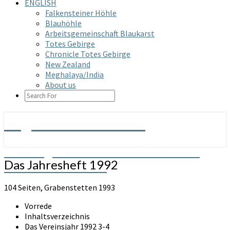
ENGLISH
Falkensteiner Höhle
Blauhöhle
Arbeitsgemeinschaft Blaukarst
Totes Gebirge
Chronicle Totes Gebirge
New Zealand
Meghalaya/India
About us
SEARCH
ICON
Arge Grabenstetten
Arbeitsgemeinschaft Höhle & Karst
Das
Das Jahresheft 1992
Grabenstetten e.V.
Jahresheft
1992
104 Seiten, Grabenstetten 1993
Vorrede
Inhaltsverzeichnis
Das Vereinsjahr 1992 3-4