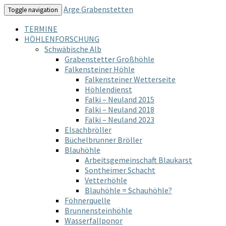
Arge Grabenstetten
Toggle navigation
TERMINE
HÖHLENFORSCHUNG
Schwäbische Alb
Grabenstetter Großhöhle
Falkensteiner Höhle
Falkensteiner Wetterseite
Höhlendienst
Falki – Neuland 2015
Falki – Neuland 2018
Falki – Neuland 2023
Elsachbröller
Büchelbrunner Bröller
Blauhöhle
Arbeitsgemeinschaft Blaukarst
Sontheimer Schacht
Vetterhöhle
Blauhöhle = Schauhöhle?
Föhnerquelle
Brunnensteinhöhle
Wasserfallponor