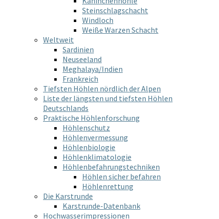
Kaninchenhöhle
Steinschlagschacht
Windloch
Weiße Warzen Schacht
Weltweit
Sardinien
Neuseeland
Meghalaya/Indien
Frankreich
Tiefsten Höhlen nördlich der Alpen
Liste der längsten und tiefsten Höhlen
Deutschlands
Praktische Höhlenforschung
Höhlenschutz
Höhlenvermessung
Höhlenbiologie
Höhlenklimatologie
Höhlenbefahrungstechniken
Höhlen sicher befahren
Höhlenrettung
Die Karstrunde
Karstrunde-Datenbank
Hochwasserimpressionen