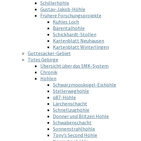
Schillerhöhle
Gustav-Jakob-Höhle
Frühere Forschungsprojekte
Kühles Loch
Bärentalhöhle
Schickhardt-Stollen
Kartenblatt Neuhausen
Kartenblatt Winterlingen
Gottesacker-Gebiet
Totes Gebirge
Übersicht über das SMK-System
Chronik
Höhlen
Schwarzmooskogel-Eishöhle
Stellerweghöhle
p87-Höhle
Lärchenschacht
Schnellzughöhle
Donner und Blitzen Höhle
Schwabenschacht
Sonnenstrahlhöhle
Tony’s Second Höhle