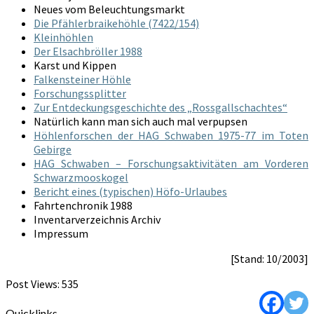
Neues vom Beleuchtungsmarkt
Die Pfählerbraikehöhle (7422/154)
Kleinhöhlen
Der Elsachbröller 1988
Karst und Kippen
Falkensteiner Höhle
Forschungssplitter
Zur Entdeckungsgeschichte des „Rossgallschachtes“
Natürlich kann man sich auch mal verpupsen
Höhlenforschen der HAG Schwaben 1975-77 im Toten
Gebirge
HAG Schwaben – Forschungsaktivitäten am Vorderen
Schwarzmooskogel
Bericht eines (typischen) Höfo-Urlaubes
Fahrtenchronik 1988
Inventarverzeichnis Archiv
Impressum
[Stand: 10/2003]
Post Views:
535
Quicklinks