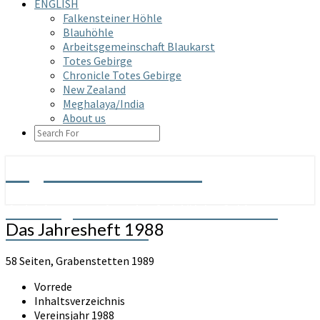
ENGLISH
Falkensteiner Höhle
Blauhöhle
Arbeitsgemeinschaft Blaukarst
Totes Gebirge
Chronicle Totes Gebirge
New Zealand
Meghalaya/India
About us
SEARCH
ICON
Arge Grabenstetten
Arbeitsgemeinschaft Höhle & Karst
Das
Das Jahresheft 1988
Grabenstetten e.V.
Jahresheft
1988
58 Seiten, Grabenstetten 1989
Vorrede
Inhaltsverzeichnis
Vereinsjahr 1988