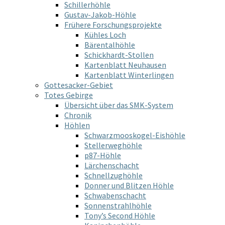
Schillerhöhle
Gustav-Jakob-Höhle
Frühere Forschungsprojekte
Kühles Loch
Bärentalhöhle
Schickhardt-Stollen
Kartenblatt Neuhausen
Kartenblatt Winterlingen
Gottesacker-Gebiet
Totes Gebirge
Übersicht über das SMK-System
Chronik
Höhlen
Schwarzmooskogel-Eishöhle
Stellerweghöhle
p87-Höhle
Lärchenschacht
Schnellzughöhle
Donner und Blitzen Höhle
Schwabenschacht
Sonnenstrahlhöhle
Tony’s Second Höhle