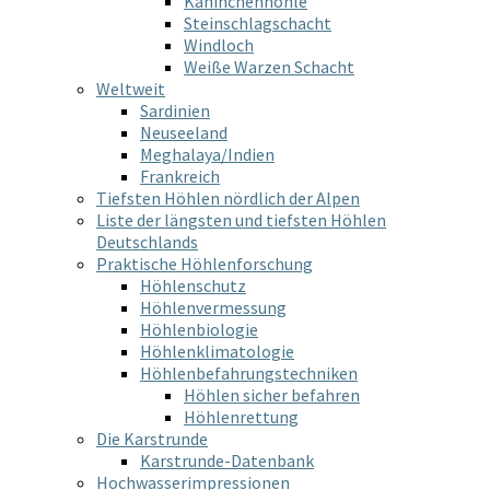
Kaninchenhöhle
Steinschlagschacht
Windloch
Weiße Warzen Schacht
Weltweit
Sardinien
Neuseeland
Meghalaya/Indien
Frankreich
Tiefsten Höhlen nördlich der Alpen
Liste der längsten und tiefsten Höhlen
Deutschlands
Praktische Höhlenforschung
Höhlenschutz
Höhlenvermessung
Höhlenbiologie
Höhlenklimatologie
Höhlenbefahrungstechniken
Höhlen sicher befahren
Höhlenrettung
Die Karstrunde
Karstrunde-Datenbank
Hochwasserimpressionen