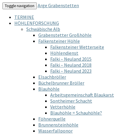
Arge Grabenstetten
Toggle navigation
TERMINE
HÖHLENFORSCHUNG
Schwäbische Alb
Grabenstetter Großhöhle
Falkensteiner Höhle
Falkensteiner Wetterseite
Höhlendienst
Falki – Neuland 2015
Falki – Neuland 2018
Falki – Neuland 2023
Elsachbröller
Büchelbrunner Bröller
Blauhöhle
Arbeitsgemeinschaft Blaukarst
Sontheimer Schacht
Vetterhöhle
Blauhöhle = Schauhöhle?
Föhnerquelle
Brunnensteinhöhle
Wasserfallponor