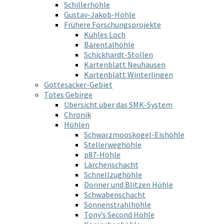
Schillerhöhle
Gustav-Jakob-Höhle
Frühere Forschungsprojekte
Kühles Loch
Bärentalhöhle
Schickhardt-Stollen
Kartenblatt Neuhausen
Kartenblatt Winterlingen
Gottesacker-Gebiet
Totes Gebirge
Übersicht über das SMK-System
Chronik
Höhlen
Schwarzmooskogel-Eishöhle
Stellerweghöhle
p87-Höhle
Lärchenschacht
Schnellzughöhle
Donner und Blitzen Höhle
Schwabenschacht
Sonnenstrahlhöhle
Tony’s Second Höhle