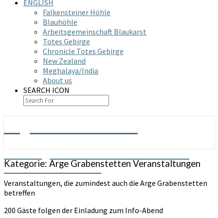
ENGLISH
Falkensteiner Höhle
Blauhöhle
Arbeitsgemeinschaft Blaukarst
Totes Gebirge
Chronicle Totes Gebirge
New Zealand
Meghalaya/India
About us
SEARCH ICON
Arge Grabenstetten
Arbeitsgemeinschaft Höhle & Karst
Kategorie:
Arge Grabenstetten Veranstaltungen
Grabenstetten e.V.
Veranstaltungen, die zumindest auch die Arge Grabenstetten
betreffen
200 Gäste folgen der Einladung zum Info-Abend