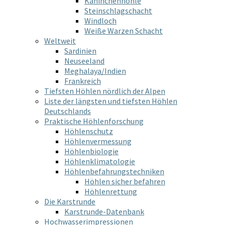
Kaninchenhöhle
Steinschlagschacht
Windloch
Weiße Warzen Schacht
Weltweit
Sardinien
Neuseeland
Meghalaya/Indien
Frankreich
Tiefsten Höhlen nördlich der Alpen
Liste der längsten und tiefsten Höhlen
Deutschlands
Praktische Höhlenforschung
Höhlenschutz
Höhlenvermessung
Höhlenbiologie
Höhlenklimatologie
Höhlenbefahrungstechniken
Höhlen sicher befahren
Höhlenrettung
Die Karstrunde
Karstrunde-Datenbank
Hochwasserimpressionen