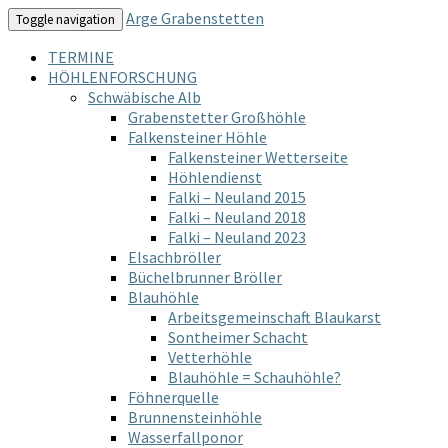
Arge Grabenstetten
Toggle navigation
TERMINE
HÖHLENFORSCHUNG
Schwäbische Alb
Grabenstetter Großhöhle
Falkensteiner Höhle
Falkensteiner Wetterseite
Höhlendienst
Falki – Neuland 2015
Falki – Neuland 2018
Falki – Neuland 2023
Elsachbröller
Büchelbrunner Bröller
Blauhöhle
Arbeitsgemeinschaft Blaukarst
Sontheimer Schacht
Vetterhöhle
Blauhöhle = Schauhöhle?
Föhnerquelle
Brunnensteinhöhle
Wasserfallponor