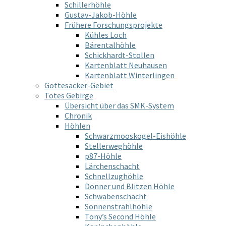
Schillerhöhle
Gustav-Jakob-Höhle
Frühere Forschungsprojekte
Kühles Loch
Bärentalhöhle
Schickhardt-Stollen
Kartenblatt Neuhausen
Kartenblatt Winterlingen
Gottesacker-Gebiet
Totes Gebirge
Übersicht über das SMK-System
Chronik
Höhlen
Schwarzmooskogel-Eishöhle
Stellerweghöhle
p87-Höhle
Lärchenschacht
Schnellzughöhle
Donner und Blitzen Höhle
Schwabenschacht
Sonnenstrahlhöhle
Tony’s Second Höhle