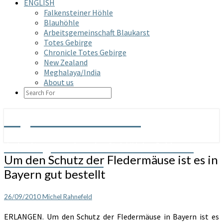
ENGLISH
Falkensteiner Höhle
Blauhöhle
Arbeitsgemeinschaft Blaukarst
Totes Gebirge
Chronicle Totes Gebirge
New Zealand
Meghalaya/India
About us
SEARCH
ICON
Arge Grabenstetten
Arbeitsgemeinschaft Höhle & Karst
Um
Um den Schutz der Fledermäuse ist es in
Grabenstetten e.V.
den
Bayern gut bestellt
Schutz
der
Fledermäuse
26/09/2010
Michel Rahnefeld
ist
ERLANGEN. Um den Schutz der Fledermäuse in Bayern ist es
es