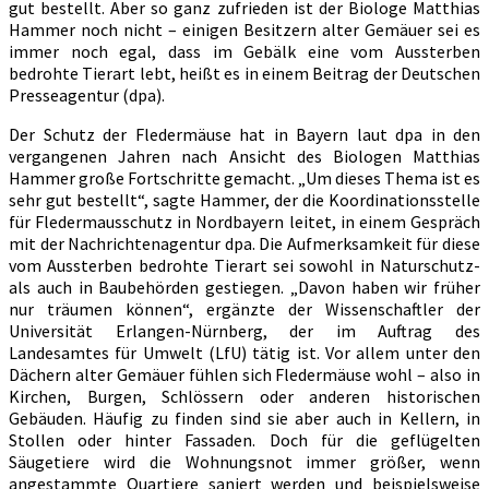
gut bestellt. Aber so ganz zufrieden ist der Biologe Matthias
in
Hammer noch nicht – einigen Besitzern alter Gemäuer sei es
Bayern
immer noch egal, dass im Gebälk eine vom Aussterben
gut
bedrohte Tierart lebt, heißt es in einem Beitrag der Deutschen
bestellt
Presseagentur (dpa).
Der Schutz der Fledermäuse hat in Bayern laut dpa in den
vergangenen Jahren nach Ansicht des Biologen Matthias
Hammer große Fortschritte gemacht. „Um dieses Thema ist es
sehr gut bestellt“, sagte Hammer, der die Koordinationsstelle
für Fledermausschutz in Nordbayern leitet, in einem Gespräch
mit der Nachrichtenagentur dpa. Die Aufmerksamkeit für diese
vom Aussterben bedrohte Tierart sei sowohl in Naturschutz-
als auch in Baubehörden gestiegen. „Davon haben wir früher
nur träumen können“, ergänzte der Wissenschaftler der
Universität Erlangen-Nürnberg, der im Auftrag des
Landesamtes für Umwelt (LfU) tätig ist. Vor allem unter den
Dächern alter Gemäuer fühlen sich Fledermäuse wohl – also in
Kirchen, Burgen, Schlössern oder anderen historischen
Gebäuden. Häufig zu finden sind sie aber auch in Kellern, in
Stollen oder hinter Fassaden. Doch für die geflügelten
Säugetiere wird die Wohnungsnot immer größer, wenn
angestammte Quartiere saniert werden und beispielsweise