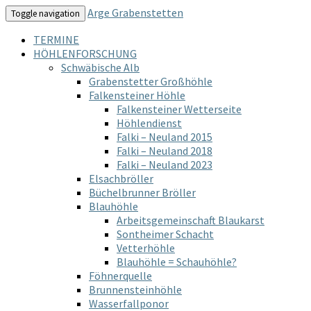
Arge Grabenstetten
Toggle navigation
TERMINE
HÖHLENFORSCHUNG
Schwäbische Alb
Grabenstetter Großhöhle
Falkensteiner Höhle
Falkensteiner Wetterseite
Höhlendienst
Falki – Neuland 2015
Falki – Neuland 2018
Falki – Neuland 2023
Elsachbröller
Büchelbrunner Bröller
Blauhöhle
Arbeitsgemeinschaft Blaukarst
Sontheimer Schacht
Vetterhöhle
Blauhöhle = Schauhöhle?
Föhnerquelle
Brunnensteinhöhle
Wasserfallponor