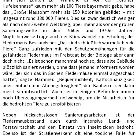
Hufeisennase“ kaum mehr als 100 Tiere bayernweit gebe, habe
das „Große Mausohr“ mehr als 150 Kolonien gebildet – mit
insgesamt rund 130 000 Tieren. Dies sei zwar deutlich weniger
als nach dem Zweiten Weltkrieg, aber mehr als vor der großen
Sanierungswelle in den 1960er und 1970er Jahren.
Möglicherweise trage auch der Klimawandel zur Erholung des
Fledermaus-Bestands bei: „Das sind schließlich wärmeliebende
Tiere.“ Ganz zufrieden mit den Schutzbemühungen für die
gefährdete Fledermaus im Freistaat ist der Biologe aber dann
doch nicht: „Es ist schon manchmal noch so, dass alte Gebäude
plötzlich saniert werden, ohne dass jemand informiert worden
wäre, der sich das in Sachen Fledermäuse einmal angeschaut
hätte“, sagte Hammer. „Bequemlichkeit, Kaltschnäuzigkeit
oder einfach nur Ahnungslosigkeit“ der Bauherrn sei dafür
meist verantwortlich. Auch sei in einigen Behörden immer
noch Überzeugungsarbeit notwendig, um die Mitarbeiter für
die bedrohten Tiere zu sensibilisieren.
Neben rücksichtslosen Sanierungsarbeiten ist der
Fledermausbestand auch durch intensive Land- und
Forstwirtschaft und den Einsatz von Insektiziden bedroht.
Ebenso ist der Straßenverkehr oft eine tödliche Falle für