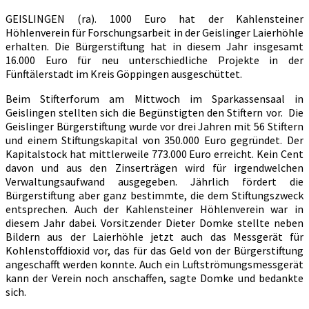
GEISLINGEN (ra). 1000 Euro hat der Kahlensteiner
Höhlenverein für For­schungsarbeit in der Geislinger Laierhöhle
erhalten. Die Bürgerstiftung hat in diesem Jahr insgesamt
16.000 Euro für neu unterschiedliche Projekte in der
Fünftälerstadt im Kreis Göppingen ausgeschüttet.
Beim Stifterforum am Mittwoch im Sparkassensaal in
Geislingen stellten sich die Begünstigten den Stiftern vor. Die
Geislinger Bürgerstiftung wurde vor drei Jahren mit 56 Stiftern
und einem Stiftungskapital von 350.000 Euro gegrün­det. Der
Kapitalstock hat mittlerweile 773.000 Euro erreicht. Kein Cent
davon und aus den Zinserträgen wird für irgendwelchen
Verwaltungsaufwand ausge­geben. Jährlich fördert die
Bürgerstiftung aber ganz bestimmte, die dem Stiftungszweck
entsprechen. Auch der Kahlensteiner Höhlenverein war in
diesem Jahr dabei. Vorsitzender Dieter Domke stellte neben
Bildern aus der Laierhöhle jetzt auch das Messgerät für
Kohlenstoff­dioxid vor, das für das Geld von der Bürgerstiftung
angeschafft werden konnte. Auch ein Luftströmungsmessgerät
kann der Verein noch anschaffen, sagte Domke und bedankte
sich.