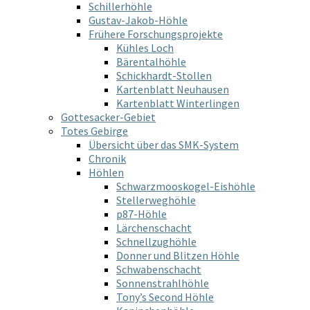
Schillerhöhle
Gustav-Jakob-Höhle
Frühere Forschungsprojekte
Kühles Loch
Bärentalhöhle
Schickhardt-Stollen
Kartenblatt Neuhausen
Kartenblatt Winterlingen
Gottesacker-Gebiet
Totes Gebirge
Übersicht über das SMK-System
Chronik
Höhlen
Schwarzmooskogel-Eishöhle
Stellerweghöhle
p87-Höhle
Lärchenschacht
Schnellzughöhle
Donner und Blitzen Höhle
Schwabenschacht
Sonnenstrahlhöhle
Tony’s Second Höhle