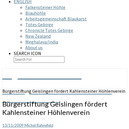
ENGLISH
Falkensteiner Höhle
Blauhöhle
Arbeitsgemeinschaft Blaukarst
Totes Gebirge
Chronicle Totes Gebirge
New Zealand
Meghalaya/India
About us
SEARCH ICON
Arge Grabenstetten
Arbeitsgemeinschaft Höhle & Karst
Bürgerstiftung Geislingen fördert Kahlensteiner Höhlenverein
Grabenstetten e.V.
Bürgerstiftung Geislingen fördert
Kahlensteiner Höhlenverein
13/11/2009
Michel Rahnefeld