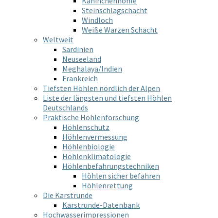
Kaninchenhöhle
Steinschlagschacht
Windloch
Weiße Warzen Schacht
Weltweit
Sardinien
Neuseeland
Meghalaya/Indien
Frankreich
Tiefsten Höhlen nördlich der Alpen
Liste der längsten und tiefsten Höhlen
Deutschlands
Praktische Höhlenforschung
Höhlenschutz
Höhlenvermessung
Höhlenbiologie
Höhlenklimatologie
Höhlenbefahrungstechniken
Höhlen sicher befahren
Höhlenrettung
Die Karstrunde
Karstrunde-Datenbank
Hochwasserimpressionen