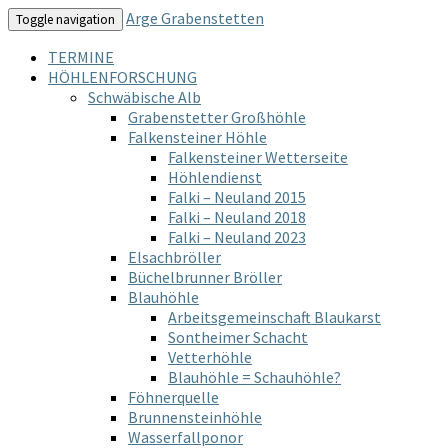
Arge Grabenstetten
Toggle navigation
TERMINE
HÖHLENFORSCHUNG
Schwäbische Alb
Grabenstetter Großhöhle
Falkensteiner Höhle
Falkensteiner Wetterseite
Höhlendienst
Falki – Neuland 2015
Falki – Neuland 2018
Falki – Neuland 2023
Elsachbröller
Büchelbrunner Bröller
Blauhöhle
Arbeitsgemeinschaft Blaukarst
Sontheimer Schacht
Vetterhöhle
Blauhöhle = Schauhöhle?
Föhnerquelle
Brunnensteinhöhle
Wasserfallponor