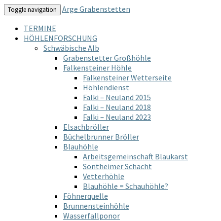
Arge Grabenstetten
Toggle navigation
TERMINE
HÖHLENFORSCHUNG
Schwäbische Alb
Grabenstetter Großhöhle
Falkensteiner Höhle
Falkensteiner Wetterseite
Höhlendienst
Falki – Neuland 2015
Falki – Neuland 2018
Falki – Neuland 2023
Elsachbröller
Büchelbrunner Bröller
Blauhöhle
Arbeitsgemeinschaft Blaukarst
Sontheimer Schacht
Vetterhöhle
Blauhöhle = Schauhöhle?
Föhnerquelle
Brunnensteinhöhle
Wasserfallponor