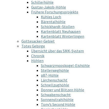
Schillerhöhle
Gustav-Jakob-Höhle
Frühere Forschungsprojekte
Kühles Loch
Bärentalhöhle
Schickhardt-Stollen
Kartenblatt Neuhausen
Kartenblatt Winterlingen
Gottesacker-Gebiet
Totes Gebirge
Übersicht über das SMK-System
Chronik
Höhlen
Schwarzmooskogel-Eishöhle
Stellerweghöhle
p87-Höhle
Lärchenschacht
Schnellzughöhle
Donner und Blitzen Höhle
Schwabenschacht
Sonnenstrahlhöhle
Tony’s Second Höhle