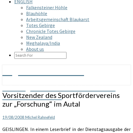
ENGLISH
Falkensteiner Höhle
Blauhöhle
Arbeitsgemeinschaft Blaukarst
Totes Gebirge
Chronicle Totes Gebirge
New Zealand
Meghalaya/India
About us
SEARCH
ICON
Arge Grabenstetten
Arbeitsgemeinschaft Höhle & Karst
Vorsitzender
Vorsitzender des Sportfördervereins
Grabenstetten e.V.
des
zur „Forschung“ im Autal
Sportfördervereins
zur
„Forschung“
19/08/2008
Michel Rahnefeld
im
GEISLINGEN. In einem Leserbrief in der Dienstagsausgabe der
Autal