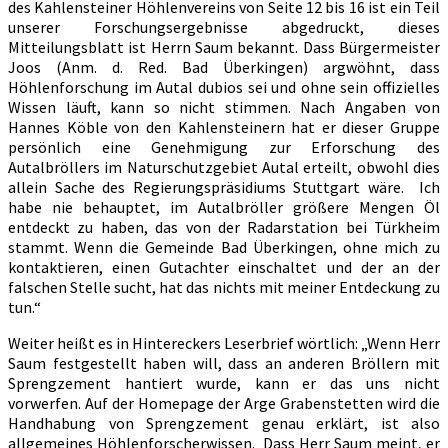
des Kahlensteiner Höhlenvereins von Seite 12 bis 16 ist ein Teil
unserer Forschungsergebnisse abgedruckt, dieses
Mitteilungsblatt ist Herrn Saum bekannt. Dass Bürgermeister
Joos (Anm. d. Red. Bad Überkingen) argwöhnt, dass
Höhlenforschung im Autal dubios sei und ohne sein offizielles
Wissen läuft, kann so nicht stimmen. Nach Angaben von
Hannes Köble von den Kahlensteinern hat er dieser Gruppe
persönlich eine Genehmigung zur Erforschung des
Autalbröllers im Naturschutzgebiet Autal erteilt, obwohl dies
allein Sache des Regierungspräsidiums Stuttgart wäre. Ich
habe nie behauptet, im Autalbröller größere Mengen Öl
entdeckt zu haben, das von der Radarstation bei Türkheim
stammt. Wenn die Gemeinde Bad Überkingen, ohne mich zu
kontaktieren, einen Gutachter einschaltet und der an der
falschen Stelle sucht, hat das nichts mit meiner Entdeckung zu
tun.“
Weiter heißt es in Hintereckers Leserbrief wörtlich: „Wenn Herr
Saum festgestellt haben will, dass an anderen Bröllern mit
Sprengzement hantiert wurde, kann er das uns nicht
vorwerfen. Auf der Homepage der Arge Grabenstetten wird die
Handhabung von Sprengzement genau erklärt, ist also
allgemeines Höhlenforscherwissen. Dass Herr Saum meint, er