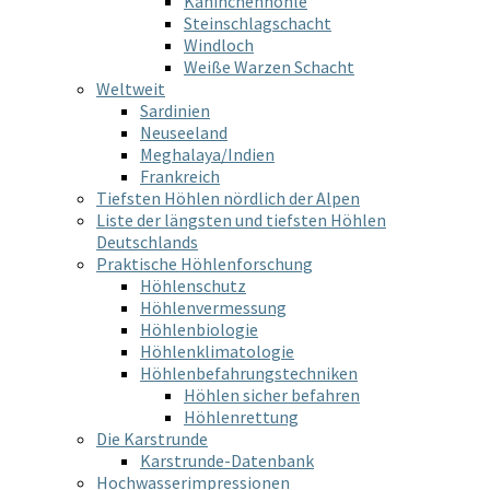
Kaninchenhöhle
Steinschlagschacht
Windloch
Weiße Warzen Schacht
Weltweit
Sardinien
Neuseeland
Meghalaya/Indien
Frankreich
Tiefsten Höhlen nördlich der Alpen
Liste der längsten und tiefsten Höhlen
Deutschlands
Praktische Höhlenforschung
Höhlenschutz
Höhlenvermessung
Höhlenbiologie
Höhlenklimatologie
Höhlenbefahrungstechniken
Höhlen sicher befahren
Höhlenrettung
Die Karstrunde
Karstrunde-Datenbank
Hochwasserimpressionen