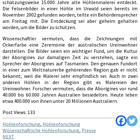
schätzungsweise 15.000 Jahre alte Höhlenmalerei entdeckt.
Die Felsenbilder in einer Höhle im Urwald seien bereits im
November 2002 gefunden worden, teilte ein Behördensprecher
am Freitag mit. Die Entdeckung sei aber geheim gehalten
worden, um die Bilder zu schützen.
Wissenschaftler vermuten, dass die Zeichnungen mit
Ockerfarbe eine Zeremonie der australischen Ureinwohner
darstellen. Die Bilder seien ein wichtiger Fund, um die Kultur
der Aborigines zur damaligen Zeit zu verstehen, sagte ein
Sprecher der Aborigines auf Tasmanien. Den genauen Fundort
in einer zum Weltnaturerbe gehörenden Region gab er nicht
bekannt, weil die Malerei sehr empfindlich sei. Auch in zwei
anderen Höhlen in der Region gibt es Malereien der
Ureinwohner. Forscher vermuten, dass die Aborigines vor rund
40.000 bis 60.000 Jahren Australien besiedelten. Heute leben
etwa 400.000 von ihnen unter 20 Millionen Australiern.
Post Views:
133
Höhlenforschung
,
Höhlenforschung
Wissenschaftliche Höhlenforschung
,
Presse
Post
NEXT