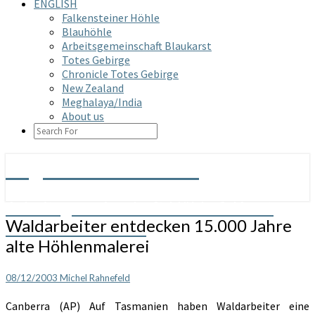
ENGLISH
Falkensteiner Höhle
Blauhöhle
Arbeitsgemeinschaft Blaukarst
Totes Gebirge
Chronicle Totes Gebirge
New Zealand
Meghalaya/India
About us
SEARCH
ICON
Arge Grabenstetten
Arbeitsgemeinschaft Höhle & Karst
Waldarbeiter
Waldarbeiter entdecken 15.000 Jahre
Grabenstetten e.V.
entdecken
alte Höhlenmalerei
15.000
Jahre
alte
08/12/2003
Michel Rahnefeld
Höhlenmalerei
Canberra (AP) Auf Tasmanien haben Waldarbeiter eine