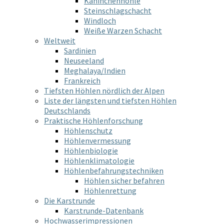
Kaninchenhöhle
Steinschlagschacht
Windloch
Weiße Warzen Schacht
Weltweit
Sardinien
Neuseeland
Meghalaya/Indien
Frankreich
Tiefsten Höhlen nördlich der Alpen
Liste der längsten und tiefsten Höhlen
Deutschlands
Praktische Höhlenforschung
Höhlenschutz
Höhlenvermessung
Höhlenbiologie
Höhlenklimatologie
Höhlenbefahrungstechniken
Höhlen sicher befahren
Höhlenrettung
Die Karstrunde
Karstrunde-Datenbank
Hochwasserimpressionen