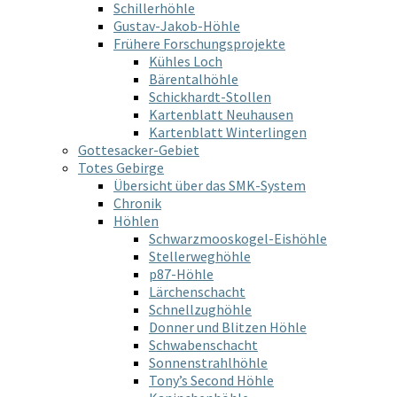
Schillerhöhle
Gustav-Jakob-Höhle
Frühere Forschungsprojekte
Kühles Loch
Bärentalhöhle
Schickhardt-Stollen
Kartenblatt Neuhausen
Kartenblatt Winterlingen
Gottesacker-Gebiet
Totes Gebirge
Übersicht über das SMK-System
Chronik
Höhlen
Schwarzmooskogel-Eishöhle
Stellerweghöhle
p87-Höhle
Lärchenschacht
Schnellzughöhle
Donner und Blitzen Höhle
Schwabenschacht
Sonnenstrahlhöhle
Tony’s Second Höhle