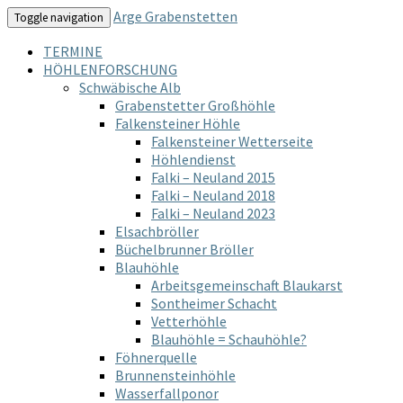
Arge Grabenstetten
Toggle navigation
TERMINE
HÖHLENFORSCHUNG
Schwäbische Alb
Grabenstetter Großhöhle
Falkensteiner Höhle
Falkensteiner Wetterseite
Höhlendienst
Falki – Neuland 2015
Falki – Neuland 2018
Falki – Neuland 2023
Elsachbröller
Büchelbrunner Bröller
Blauhöhle
Arbeitsgemeinschaft Blaukarst
Sontheimer Schacht
Vetterhöhle
Blauhöhle = Schauhöhle?
Föhnerquelle
Brunnensteinhöhle
Wasserfallponor